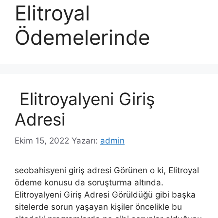
Elitroyal
Ödemelerinde
Elitroyalyeni Giriş
Adresi
Ekim 15, 2022
Yazarı:
admin
seobahisyeni giriş adresi Görünen o ki, Elitroyal
ödeme konusu da soruşturma altında.
Elitroyalyeni Giriş Adresi Görüldüğü gibi başka
sitelerde sorun yaşayan kişiler öncelikle bu