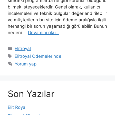
sitedeki programlarda ne gibi sorunlar olduğunu
bilmek isteyeceklerdir. Genel olarak, kullanıcı
incelemeleri ve teknik bulgular değerlendirilebilir
ve müşterilerin bu site için ödeme aralığıyla ilgili
herhangi bir sorun yaşamadığı görülebilir. Bunun
nedeni …
Devamını oku…
Kategoriler
Elitroyal
Etiketler
Elitroyal Ödemelerinde
Yorum yap
Son Yazılar
Elit Royal