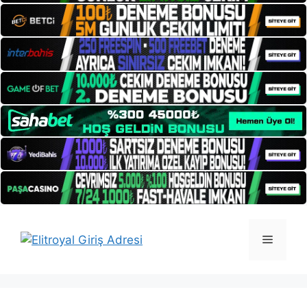
İçeriğe
atla
Menü