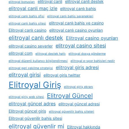
elitroyal canli
elitroyal canli destek
elitroyal bonusları
elitroyal canli maç izle
elitroyal canlı bahis
elitroyal canlı bahis ofisi
elitroyal canlı bahis seçenekleri
elitroyal canlı bahis ve casino
elitroyal canlı bahis sitesi
Elitroyal canlı casino
elitroyal canlı casino oyunları
elitroyal canlı destek
Elitroyal casino oyunları
elitroyal casino sitesi
elitroyal casino severler
elitroyal com
elitroyal destek hattı
elitroyal dosya gönderme
elitroyal düzenli kullanıcı bilgilendirmesi
elitroyal e-spor bahisleri nedir
elitroyal giris adresi
elitroyal geri çekilme stratejisi
elitroyal girisi
elitroyal giris twitter
Elitroyal Giriş
elitroyal giriş ekranı
Elitroyal Güncel
elitroyal giriş web sitesi
elitroyal güncel adres
elitroyal güncel adresi
Elitroyal güncel giriş
elitroyal güvenilir bahis siteleri
Elitroyal güvenilir bahis sitesi
elitroyal güvenlir mi
Elitroyal hakkında