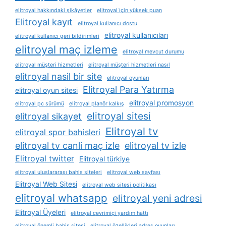
elitroyal hakkındaki şikâyetler
elitroyal i̇çin yüksek puan
Elitroyal kayıt
elitroyal kullanıcı dostu
elitroyal kullanıcıları
elitroyal kullanıcı geri bildirimleri
elitroyal maç izleme
elitroyal mevcut durumu
elitroyal müşteri hizmetleri
elitroyal müşteri hizmetleri nasıl
elitroyal nasil bir site
elitroyal oyunları
Elitroyal Para Yatırma
elitroyal oyun sitesi
elitroyal promosyon
elitroyal pc sürümü
elitroyal planör kalkış
elitroyal sitesi
elitroyal sikayet
Elitroyal tv
elitroyal spor bahisleri
elitroyal tv canli maç izle
elitroyal tv izle
Elitroyal twitter
Elitroyal türkiye
elitroyal uluslararası bahis siteleri
elitroyal web sayfası
Elitroyal Web Sitesi
elitroyal web sitesi politikası
elitroyal whatsapp
elitroyal yeni adresi
Elitroyal Üyeleri
elitroyal çevrimiçi yardım hattı
elitroyal önemli bahis sitesi
elitroyal özellikleri adres oyunları