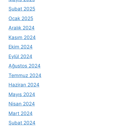
Şubat 2025
Ocak 2025
Aralık 2024
Kasım 2024
Ekim 2024
Eylül 2024
Ağustos 2024
Temmuz 2024
Haziran 2024
Mayıs 2024
Nisan 2024
Mart 2024
Şubat 2024