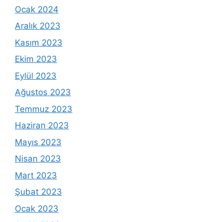
Ocak 2024
Aralık 2023
Kasım 2023
Ekim 2023
Eylül 2023
Ağustos 2023
Temmuz 2023
Haziran 2023
Mayıs 2023
Nisan 2023
Mart 2023
Şubat 2023
Ocak 2023