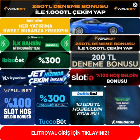
×
ELITROYAL GİRİŞ İÇİN TIKLAYINIZ!