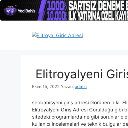
İçeriğe
atla
Elitroyalyeni Gir
Ekim 15, 2022
Yazarı:
admin
seobahisyeni giriş adresi Görünen o ki, E
Elitroyalyeni Giriş Adresi Görüldüğü gibi 
sitedeki programlarda ne gibi sorunlar old
kullanıcı incelemeleri ve teknik bulgular de