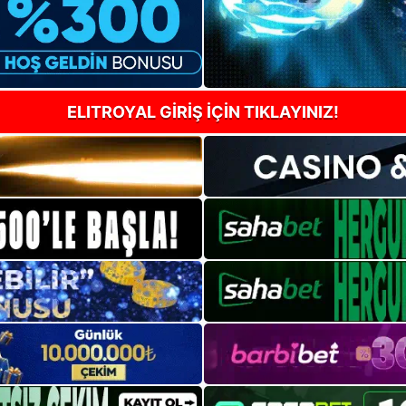
ELITROYAL GİRİŞ İÇİN TIKLAYINIZ!