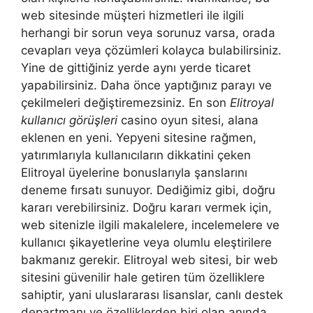
web sitesinde müşteri hizmetleri ile ilgili
herhangi bir sorun veya sorunuz varsa, orada
cevapları veya çözümleri kolayca bulabilirsiniz.
Yine de gittiğiniz yerde aynı yerde ticaret
yapabilirsiniz. Daha önce yaptığınız parayı ve
çekilmeleri değiştiremezsiniz. En son
Elitroyal
kullanıcı görüşleri
casino oyun sitesi, alana
eklenen en yeni. Yepyeni sitesine rağmen,
yatırımlarıyla kullanıcıların dikkatini çeken
Elitroyal üyelerine bonuslarıyla şanslarını
deneme fırsatı sunuyor. Dediğimiz gibi, doğru
kararı verebilirsiniz. Doğru kararı vermek için,
web sitenizle ilgili makalelere, incelemelere ve
kullanıcı şikayetlerine veya olumlu eleştirilere
bakmanız gerekir. Elitroyal web sitesi, bir web
sitesini güvenilir hale getiren tüm özelliklere
sahiptir, yani uluslararası lisanslar, canlı destek
departmanı ve özelliklerden biri olan anında