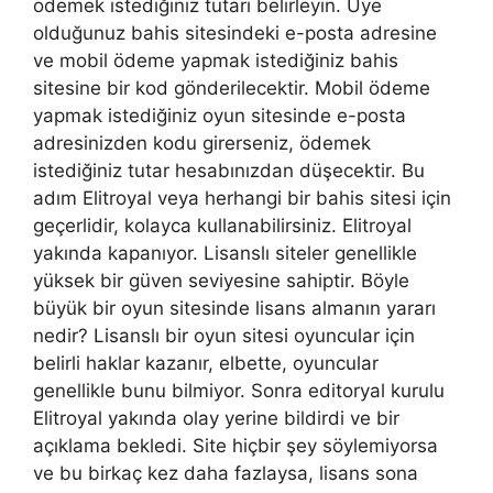
ödemek istediğiniz tutarı belirleyin. Üye
olduğunuz bahis sitesindeki e-posta adresine
ve mobil ödeme yapmak istediğiniz bahis
sitesine bir kod gönderilecektir. Mobil ödeme
yapmak istediğiniz oyun sitesinde e-posta
adresinizden kodu girerseniz, ödemek
istediğiniz tutar hesabınızdan düşecektir. Bu
adım Elitroyal veya herhangi bir bahis sitesi için
geçerlidir, kolayca kullanabilirsiniz. Elitroyal
yakında kapanıyor. Lisanslı siteler genellikle
yüksek bir güven seviyesine sahiptir. Böyle
büyük bir oyun sitesinde lisans almanın yararı
nedir? Lisanslı bir oyun sitesi oyuncular için
belirli haklar kazanır, elbette, oyuncular
genellikle bunu bilmiyor. Sonra editoryal kurulu
Elitroyal yakında olay yerine bildirdi ve bir
açıklama bekledi. Site hiçbir şey söylemiyorsa
ve bu birkaç kez daha fazlaysa, lisans sona