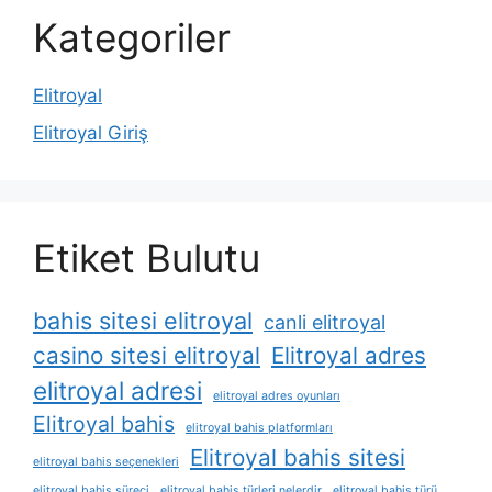
Kategoriler
Elitroyal
Elitroyal Giriş
Etiket Bulutu
bahis sitesi elitroyal
canli elitroyal
casino sitesi elitroyal
Elitroyal adres
elitroyal adresi
elitroyal adres oyunları
Elitroyal bahis
elitroyal bahis platformları
Elitroyal bahis sitesi
elitroyal bahis seçenekleri
elitroyal bahis süreci
elitroyal bahis türleri nelerdir
elitroyal bahis türü