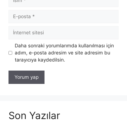
E-
posta
İnternet
sitesi
Daha sonraki yorumlarımda kullanılması için
adım, e-posta adresim ve site adresim bu
tarayıcıya kaydedilsin.
Son Yazılar