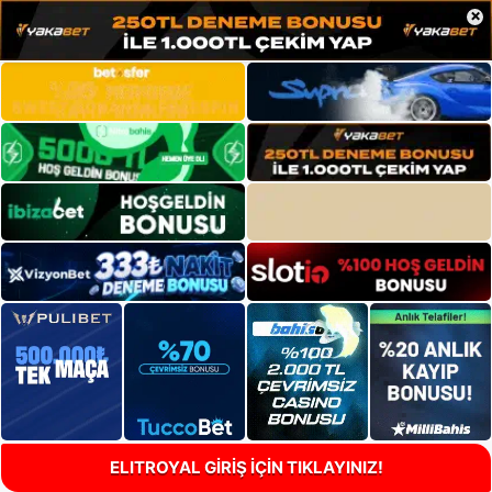
×
ELITROYAL GİRİŞ İÇİN TIKLAYINIZ!