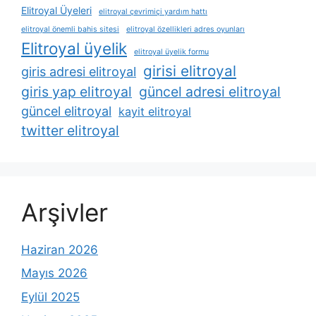
Elitroyal Üyeleri
elitroyal çevrimiçi yardım hattı
elitroyal önemli bahis sitesi
elitroyal özellikleri adres oyunları
Elitroyal üyelik
elitroyal üyelik formu
girisi elitroyal
giris adresi elitroyal
giris yap elitroyal
güncel adresi elitroyal
güncel elitroyal
kayit elitroyal
twitter elitroyal
Arşivler
Haziran 2026
Mayıs 2026
Eylül 2025