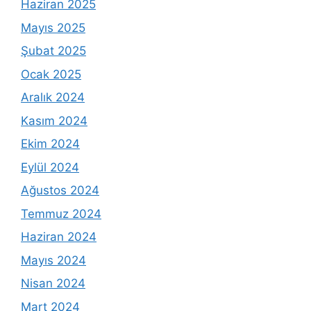
Haziran 2025
Mayıs 2025
Şubat 2025
Ocak 2025
Aralık 2024
Kasım 2024
Ekim 2024
Eylül 2024
Ağustos 2024
Temmuz 2024
Haziran 2024
Mayıs 2024
Nisan 2024
Mart 2024