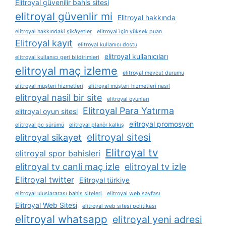
Elitroyal güvenilir bahis sitesi
elitroyal güvenlir mi
Elitroyal hakkında
elitroyal hakkındaki şikâyetler
elitroyal i̇çin yüksek puan
Elitroyal kayıt
elitroyal kullanıcı dostu
elitroyal kullanıcıları
elitroyal kullanıcı geri bildirimleri
elitroyal maç izleme
elitroyal mevcut durumu
elitroyal müşteri hizmetleri
elitroyal müşteri hizmetleri nasıl
elitroyal nasil bir site
elitroyal oyunları
Elitroyal Para Yatırma
elitroyal oyun sitesi
elitroyal promosyon
elitroyal pc sürümü
elitroyal planör kalkış
elitroyal sitesi
elitroyal sikayet
Elitroyal tv
elitroyal spor bahisleri
elitroyal tv canli maç izle
elitroyal tv izle
Elitroyal twitter
Elitroyal türkiye
elitroyal uluslararası bahis siteleri
elitroyal web sayfası
Elitroyal Web Sitesi
elitroyal web sitesi politikası
elitroyal whatsapp
elitroyal yeni adresi