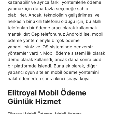
kazanabilir ve ayrıca farklı yöntemlerle ödeme
yapmak için daha fazla seçeneğe sahip
olabilirler. Ancak, teknolojinin geliştirilmesi ve
herkesin bir akıllı telefonu olduğu için, bu akıllı
telefonları bir ödeme aracı olarak kullanmak
mantıklıdır; Cep telefonunuz Android ise, mobil
ödeme yöntemleriyle birçok ödeme
yapabilirsiniz ve iOS sisteminde benzersiz
yöntemler vardır. Mobil ödeme sistemi ilk olarak
demo olarak kullanıldı, ancak daha sonra ciddi
bir platformda işlendi. Buna ek olarak, diğer
yabancı oyun siteleri mobil ödeme yöntemini
nakit ödemeden sonra ikinci sıraya koyar.
Elitroyal Mobil Ödeme
Günlük Hizmet
Elitroyal Mobil Ödeme. Mobil ödeme