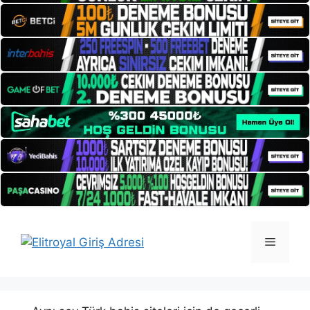
İçeriğe
atla
Menü