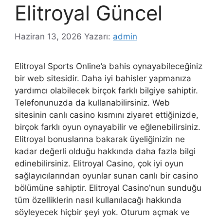
Elitroyal Güncel
Haziran 13, 2026
Yazarı:
admin
Elitroyal Sports Online’a bahis oynayabileceğiniz
bir web sitesidir. Daha iyi bahisler yapmanıza
yardımcı olabilecek birçok farklı bilgiye sahiptir.
Telefonunuzda da kullanabilirsiniz. Web
sitesinin canlı casino kısmını ziyaret ettiğinizde,
birçok farklı oyun oynayabilir ve eğlenebilirsiniz.
Elitroyal bonuslarına bakarak üyeliğinizin ne
kadar değerli olduğu hakkında daha fazla bilgi
edinebilirsiniz. Elitroyal Casino, çok iyi oyun
sağlayıcılarından oyunlar sunan canlı bir casino
bölümüne sahiptir. Elitroyal Casino’nun sunduğu
tüm özelliklerin nasıl kullanılacağı hakkında
söyleyecek hiçbir şeyi yok. Oturum açmak ve