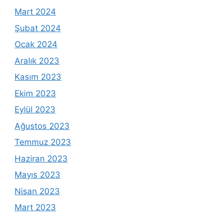
Mart 2024
Şubat 2024
Ocak 2024
Aralık 2023
Kasım 2023
Ekim 2023
Eylül 2023
Ağustos 2023
Temmuz 2023
Haziran 2023
Mayıs 2023
Nisan 2023
Mart 2023