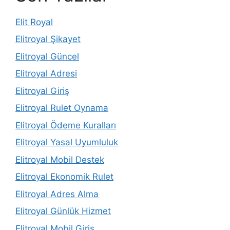
Elit Royal
Elitroyal Şikayet
Elitroyal Güncel
Elitroyal Adresi
Elitroyal Giriş
Elitroyal Rulet Oynama
Elitroyal Ödeme Kuralları
Elitroyal Yasal Uyumluluk
Elitroyal Mobil Destek
Elitroyal Ekonomik Rulet
Elitroyal Adres Alma
Elitroyal Günlük Hizmet
Elitroyal Mobil Giriş