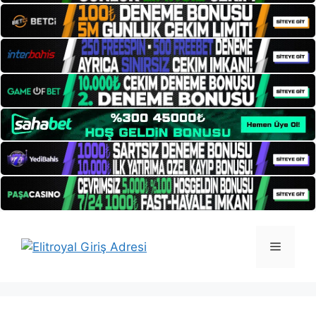
İçeriğe
atla
Menü