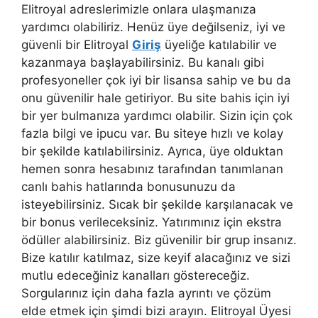
Elitroyal adreslerimizle onlara ulaşmanıza
yardımcı olabiliriz. Henüz üye değilseniz, iyi ve
güvenli bir Elitroyal
Giriş
üyeliğe katılabilir ve
kazanmaya başlayabilirsiniz. Bu kanalı gibi
profesyoneller çok iyi bir lisansa sahip ve bu da
onu güvenilir hale getiriyor. Bu site bahis için iyi
bir yer bulmanıza yardımcı olabilir. Sizin için çok
fazla bilgi ve ipucu var. Bu siteye hızlı ve kolay
bir şekilde katılabilirsiniz. Ayrıca, üye olduktan
hemen sonra hesabınız tarafından tanımlanan
canlı bahis hatlarında bonusunuzu da
isteyebilirsiniz. Sıcak bir şekilde karşılanacak ve
bir bonus verileceksiniz. Yatırımınız için ekstra
ödüller alabilirsiniz. Biz güvenilir bir grup insanız.
Bize katılır katılmaz, size keyif alacağınız ve sizi
mutlu edeceğiniz kanalları göstereceğiz.
Sorgularınız için daha fazla ayrıntı ve çözüm
elde etmek için şimdi bizi arayın. Elitroyal Üyesi