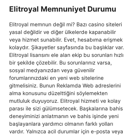
Elitroyal Memnuniyet Durumu
Elitroyal memnun değil mi? Bazı casino siteleri
yasal değildir ve diğer ülkelerde kapanabilir
veya hizmet sunabilir. Evet, hesabıma erişmek
kolaydır. Şikayetler sayfasında bu başlıklar var.
Elitroyal lisansını ele alan ekip bu sorunları hızlı
bir şekilde çözebilir. Bu sorunlarınız varsa,
sosyal medyanızdan veya güvenilir
forumlarınızdaki en yeni web sitelerine
gitmelisiniz. Bunun Reklamda Web adreslerini
alma konusunu düzelttiğini söylemekten
mutluluk duyuyoruz. Elitroyal hizmeti ve kolay
parası ile sizi gülümsetecek. Başkalarına bahis
deneyiminizi anlatmanın ve bahis işinde yeni
başlayanlara yardımcı olmanın farklı yolları
vardır. Yalnızca acil durumlar için e-posta veya