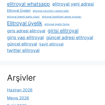
elitroyal whatsapp
elitroyal yeni adresi
Elitroyal Üyeleri
elitroyal çevrimiçi yardım hattı
elitroyal önemli bahis sitesi
elitroyal özellikleri adres oyunları
Elitroyal üyelik
elitroyal üyelik formu
girisi elitroyal
giris adresi elitroyal
giris yap elitroyal
güncel adresi elitroyal
güncel elitroyal
kayit elitroyal
twitter elitroyal
Arşivler
Haziran 2026
Mayıs 2026