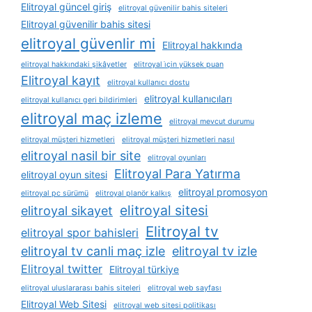
Elitroyal güncel giriş
elitroyal güvenilir bahis siteleri
Elitroyal güvenilir bahis sitesi
elitroyal güvenlir mi
Elitroyal hakkında
elitroyal hakkındaki şikâyetler
elitroyal i̇çin yüksek puan
Elitroyal kayıt
elitroyal kullanıcı dostu
elitroyal kullanıcıları
elitroyal kullanıcı geri bildirimleri
elitroyal maç izleme
elitroyal mevcut durumu
elitroyal müşteri hizmetleri
elitroyal müşteri hizmetleri nasıl
elitroyal nasil bir site
elitroyal oyunları
Elitroyal Para Yatırma
elitroyal oyun sitesi
elitroyal promosyon
elitroyal pc sürümü
elitroyal planör kalkış
elitroyal sitesi
elitroyal sikayet
Elitroyal tv
elitroyal spor bahisleri
elitroyal tv canli maç izle
elitroyal tv izle
Elitroyal twitter
Elitroyal türkiye
elitroyal uluslararası bahis siteleri
elitroyal web sayfası
Elitroyal Web Sitesi
elitroyal web sitesi politikası