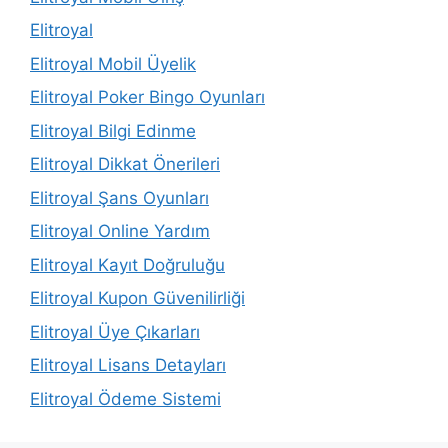
Elitroyal
Elitroyal Mobil Üyelik
Elitroyal Poker Bingo Oyunları
Elitroyal Bilgi Edinme
Elitroyal Dikkat Önerileri
Elitroyal Şans Oyunları
Elitroyal Online Yardım
Elitroyal Kayıt Doğruluğu
Elitroyal Kupon Güvenilirliği
Elitroyal Üye Çıkarları
Elitroyal Lisans Detayları
Elitroyal Ödeme Sistemi