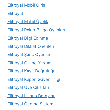
Elitroyal Mobil Giriş
Elitroyal
Elitroyal Mobil Üyelik
Elitroyal Poker Bingo Oyunları
Elitroyal Bilgi Edinme
Elitroyal Dikkat Önerileri
Elitroyal Şans Oyunları
Elitroyal Online Yardım
Elitroyal Kayıt Doğruluğu
Elitroyal Kupon Güvenilirliği
Elitroyal Üye Çıkarları
Elitroyal Lisans Detayları
Elitroyal Ödeme Sistemi