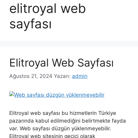
elitroyal web
sayfası
Elitroyal Web Sayfası
Ağustos 21, 2024
Yazarı:
admin
Elitroyal web sayfası bu hizmetlerin Türkiye
pazarında kabul edilmediğini belirtmekte fayda
var. Web sayfası düzgün yüklenmeyebilir.
Elitroyal web sitesinin geçici olarak