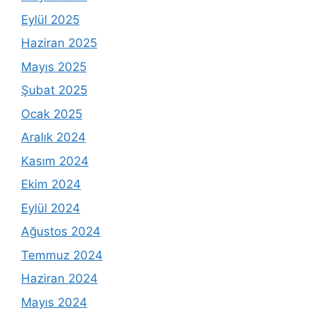
Eylül 2025
Haziran 2025
Mayıs 2025
Şubat 2025
Ocak 2025
Aralık 2024
Kasım 2024
Ekim 2024
Eylül 2024
Ağustos 2024
Temmuz 2024
Haziran 2024
Mayıs 2024