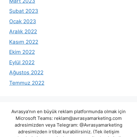
Mart 2023
Şubat 2023
Ocak 2023
Aralık 2022
Kasım 2022
Ekim 2022
Eylül 2022
Ağustos 2022
Temmuz 2022
Avrasya'nın en büyük reklam platformunda olmak için
Microsoft Teams:
reklam@avrasyamarketing.com
adresimizden veya Telegram: @Avrasyamarketing
adresimizden irtibat kurabilirsiniz. (Tek iletişim