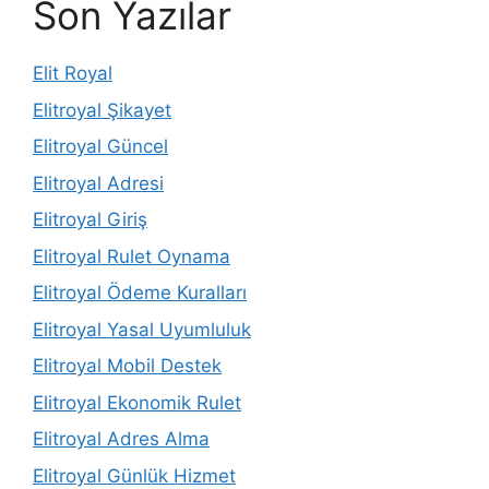
Son Yazılar
Elit Royal
Elitroyal Şikayet
Elitroyal Güncel
Elitroyal Adresi
Elitroyal Giriş
Elitroyal Rulet Oynama
Elitroyal Ödeme Kuralları
Elitroyal Yasal Uyumluluk
Elitroyal Mobil Destek
Elitroyal Ekonomik Rulet
Elitroyal Adres Alma
Elitroyal Günlük Hizmet