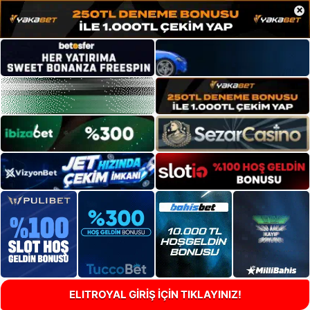
×
ELITROYAL GİRİŞ İÇİN TIKLAYINIZ!