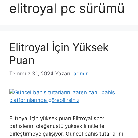
elitroyal pc sürümü
Elitroyal İçin Yüksek
Puan
Temmuz 31, 2024
Yazarı:
admin
Elitroyal için yüksek puan Elitroyal spor
bahislerini olağanüstü yüksek limitlerle
birleştirmeye çalışıyor. Güncel bahis tutarlarını