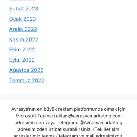
Şubat 2023
Ocak 2023
Aralık 2022
Kasım 2022
Ekim 2022
Eylül 2022
Ağustos 2022
Temmuz 2022
Avrasya'nın en büyük reklam platformunda olmak için
Microsoft Teams:
reklam@avrasyamarketing.com
adresimizden veya Telegram: @Avrasyamarketing
adresimizden irtibat kurabilirsiniz. (Tek iletişim
adreslerimiz teams / telegram ve mail adresimizdir.