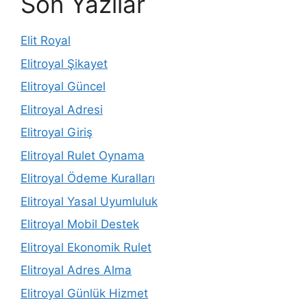
Son Yazılar
Elit Royal
Elitroyal Şikayet
Elitroyal Güncel
Elitroyal Adresi
Elitroyal Giriş
Elitroyal Rulet Oynama
Elitroyal Ödeme Kuralları
Elitroyal Yasal Uyumluluk
Elitroyal Mobil Destek
Elitroyal Ekonomik Rulet
Elitroyal Adres Alma
Elitroyal Günlük Hizmet