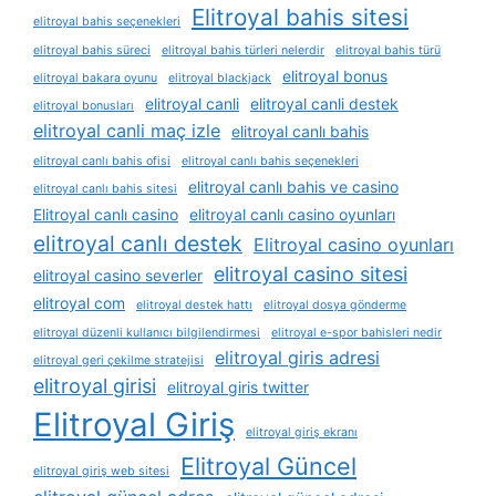
Elitroyal bahis sitesi
elitroyal bahis seçenekleri
elitroyal bahis süreci
elitroyal bahis türleri nelerdir
elitroyal bahis türü
elitroyal bonus
elitroyal bakara oyunu
elitroyal blackjack
elitroyal canli
elitroyal canli destek
elitroyal bonusları
elitroyal canli maç izle
elitroyal canlı bahis
elitroyal canlı bahis ofisi
elitroyal canlı bahis seçenekleri
elitroyal canlı bahis ve casino
elitroyal canlı bahis sitesi
Elitroyal canlı casino
elitroyal canlı casino oyunları
elitroyal canlı destek
Elitroyal casino oyunları
elitroyal casino sitesi
elitroyal casino severler
elitroyal com
elitroyal destek hattı
elitroyal dosya gönderme
elitroyal düzenli kullanıcı bilgilendirmesi
elitroyal e-spor bahisleri nedir
elitroyal giris adresi
elitroyal geri çekilme stratejisi
elitroyal girisi
elitroyal giris twitter
Elitroyal Giriş
elitroyal giriş ekranı
Elitroyal Güncel
elitroyal giriş web sitesi