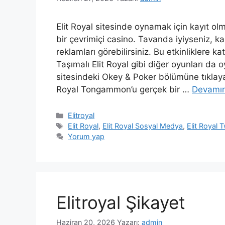
Elit Royal sitesinde oynamak için kayıt ol
bir çevrimiçi casino. Tavanda iyiyseniz, k
reklamları görebilirsiniz. Bu etkinliklere kat
Taşımalı Elit Royal gibi diğer oyunları da o
sitesindeki Okey & Poker bölümüne tıklayar
Royal Tongammon’u gerçek bir …
Devamın
Kategoriler
Elitroyal
Etiketler
Elit Royal
,
Elit Royal Sosyal Medya
,
Elit Royal 
Yorum yap
Elitroyal Şikayet
Haziran 20, 2026
Yazarı:
admin