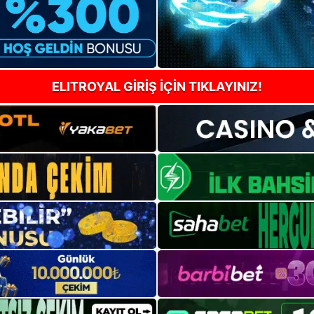
ELITROYAL GİRİŞ İÇİN TIKLAYINIZ!