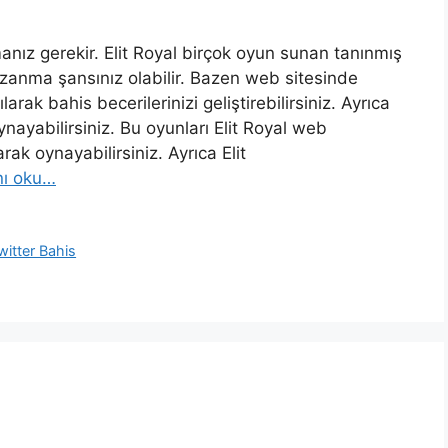
manız gerekir. Elit Royal birçok oyun sunan tanınmış
azanma şansınız olabilir. Bazen web sitesinde
ılarak bahis becerilerinizi geliştirebilirsiniz. Ayrıca
ynayabilirsiniz. Bu oyunları Elit Royal web
ak oynayabilirsiniz. Ayrıca Elit
ı oku…
Twitter Bahis