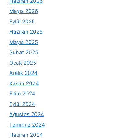
Haziran 2026
Mayıs 2026
Eylül 2025
Haziran 2025
Mayıs 2025
Şubat 2025
Ocak 2025
Aralık 2024
Kasım 2024
Ekim 2024
Eylül 2024
Ağustos 2024
Temmuz 2024
Haziran 2024