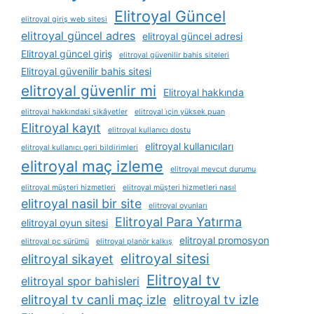
Elitroyal Güncel
elitroyal giriş web sitesi
elitroyal güncel adres
elitroyal güncel adresi
Elitroyal güncel giriş
elitroyal güvenilir bahis siteleri
Elitroyal güvenilir bahis sitesi
elitroyal güvenlir mi
Elitroyal hakkında
elitroyal hakkındaki şikâyetler
elitroyal i̇çin yüksek puan
Elitroyal kayıt
elitroyal kullanıcı dostu
elitroyal kullanıcıları
elitroyal kullanıcı geri bildirimleri
elitroyal maç izleme
elitroyal mevcut durumu
elitroyal müşteri hizmetleri
elitroyal müşteri hizmetleri nasıl
elitroyal nasil bir site
elitroyal oyunları
Elitroyal Para Yatırma
elitroyal oyun sitesi
elitroyal promosyon
elitroyal pc sürümü
elitroyal planör kalkış
elitroyal sitesi
elitroyal sikayet
Elitroyal tv
elitroyal spor bahisleri
elitroyal tv canli maç izle
elitroyal tv izle