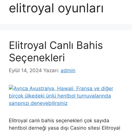
elitroyal oyunları
Elitroyal Canlı Bahis
Seçenekleri
Eylül 14, 2024
Yazarı:
admin
Elitroyal canlı bahis seçenekleri çok sayıda
hentbol derneği yasa dışı Casino sitesi Elitroyal