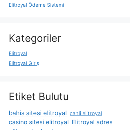
Elitroyal Ödeme Sistemi
Kategoriler
Elitroyal
Elitroyal Giriş
Etiket Bulutu
bahis sitesi elitroyal
canli elitroyal
casino sitesi elitroyal
Elitroyal adres