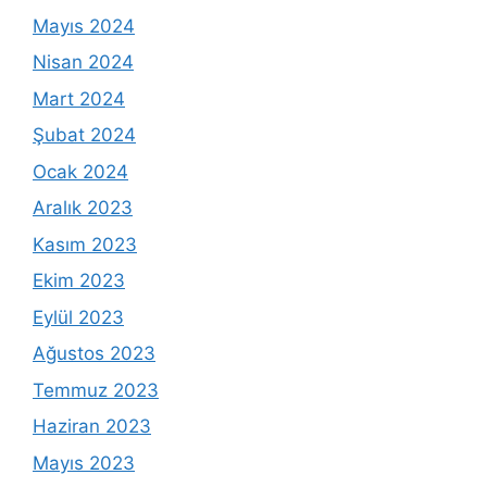
Mayıs 2024
Nisan 2024
Mart 2024
Şubat 2024
Ocak 2024
Aralık 2023
Kasım 2023
Ekim 2023
Eylül 2023
Ağustos 2023
Temmuz 2023
Haziran 2023
Mayıs 2023