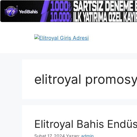
İçeriğe
atla
elitroyal promos
Elitroyal Bahis Endüs
Şubat 17, 2024
Yazarı:
admin