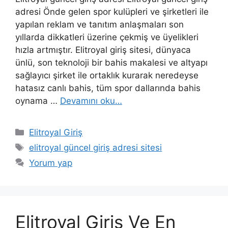
adresi Önde gelen spor kulüpleri ve şirketleri ile
yapılan reklam ve tanıtım anlaşmaları son
yıllarda dikkatleri üzerine çekmiş ve üyelikleri
hızla artmıştır. Elitroyal giriş sitesi, dünyaca
ünlü, son teknoloji bir bahis makalesi ve altyapı
sağlayıcı şirket ile ortaklık kurarak neredeyse
hatasız canlı bahis, tüm spor dallarında bahis
oynama …
Devamını oku…
Kategoriler
Elitroyal Giriş
Etiketler
elitroyal güncel giriş adresi sitesi
Yorum yap
Elitroyal Giriş Ve En