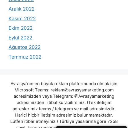
Aralık 2022
Kasım 2022
Ekim 2022
Eylül 2022
Ağustos 2022
Temmuz 2022
Avrasya'nın en büyük reklam platformunda olmak için
Microsoft Teams:
reklam@avrasyamarketing.com
adresimizden veya Telegram: @Avrasyamarketing
adresimizden irtibat kurabilirsiniz. (Tek iletişim
adreslerimiz teams / telegram ve mail adresimizdir.
Harici hiçbir iletişim adresimiz bulunmamaktadır.
Lütfen itibar etmeyiniz.) Türkiye yasalarına göre 7258
sayılı kanun uyarınca yasa dışı bahis oynamanın