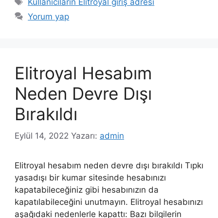
Etiketler
Kullanıcıların Elitroyal giriş adresi
Yorum yap
Elitroyal Hesabım
Neden Devre Dışı
Bırakıldı
Eylül 14, 2022
Yazarı:
admin
Elitroyal hesabım neden devre dışı bırakıldı Tıpkı
yasadışı bir kumar sitesinde hesabınızı
kapatabileceğiniz gibi hesabınızın da
kapatılabileceğini unutmayın. Elitroyal hesabınızı
aşağıdaki nedenlerle kapattı: Bazı bilgilerin