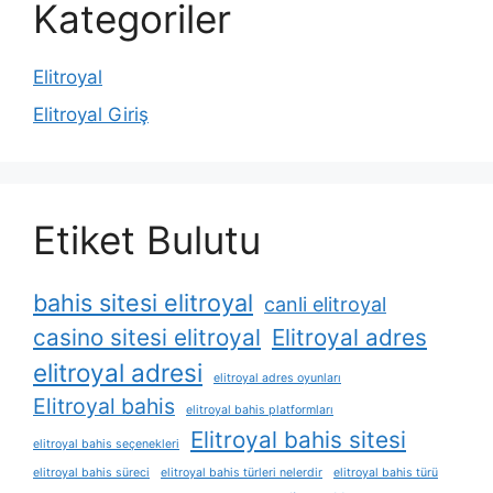
Kategoriler
Elitroyal
Elitroyal Giriş
Etiket Bulutu
bahis sitesi elitroyal
canli elitroyal
casino sitesi elitroyal
Elitroyal adres
elitroyal adresi
elitroyal adres oyunları
Elitroyal bahis
elitroyal bahis platformları
Elitroyal bahis sitesi
elitroyal bahis seçenekleri
elitroyal bahis süreci
elitroyal bahis türleri nelerdir
elitroyal bahis türü