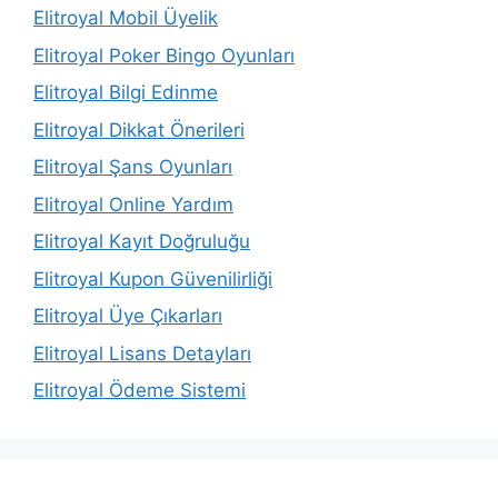
Elitroyal Mobil Üyelik
Elitroyal Poker Bingo Oyunları
Elitroyal Bilgi Edinme
Elitroyal Dikkat Önerileri
Elitroyal Şans Oyunları
Elitroyal Online Yardım
Elitroyal Kayıt Doğruluğu
Elitroyal Kupon Güvenilirliği
Elitroyal Üye Çıkarları
Elitroyal Lisans Detayları
Elitroyal Ödeme Sistemi