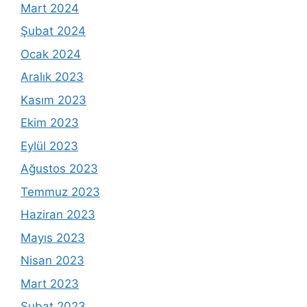
Mart 2024
Şubat 2024
Ocak 2024
Aralık 2023
Kasım 2023
Ekim 2023
Eylül 2023
Ağustos 2023
Temmuz 2023
Haziran 2023
Mayıs 2023
Nisan 2023
Mart 2023
Şubat 2023