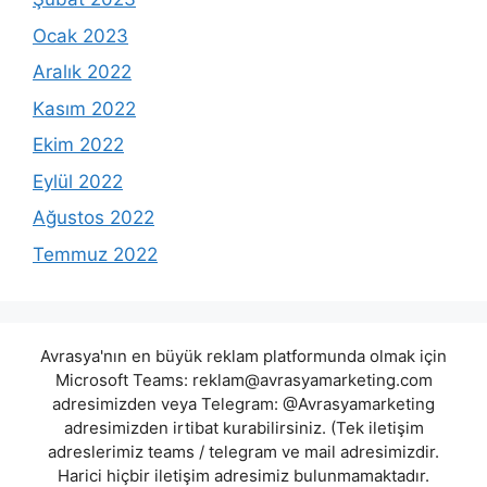
Ocak 2023
Aralık 2022
Kasım 2022
Ekim 2022
Eylül 2022
Ağustos 2022
Temmuz 2022
Avrasya'nın en büyük reklam platformunda olmak için
Microsoft Teams:
reklam@avrasyamarketing.com
adresimizden veya Telegram: @Avrasyamarketing
adresimizden irtibat kurabilirsiniz. (Tek iletişim
adreslerimiz teams / telegram ve mail adresimizdir.
Harici hiçbir iletişim adresimiz bulunmamaktadır.