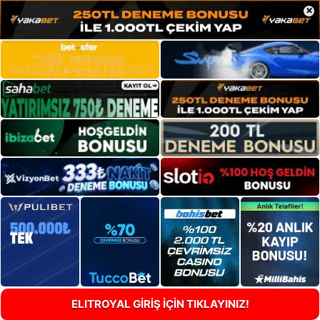
×
ELITROYAL GİRİŞ İÇİN TIKLAYINIZ!