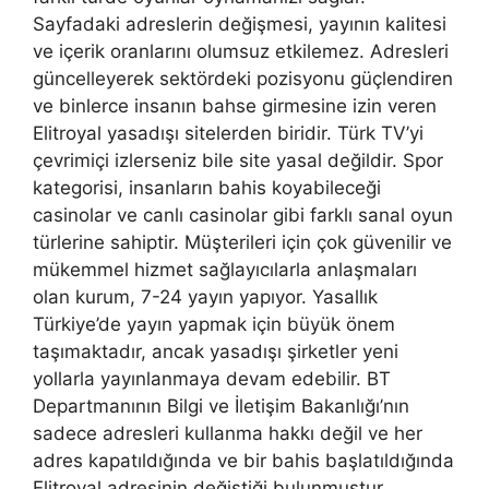
Sayfadaki adreslerin değişmesi, yayının kalitesi
ve içerik oranlarını olumsuz etkilemez. Adresleri
güncelleyerek sektördeki pozisyonu güçlendiren
ve binlerce insanın bahse girmesine izin veren
Elitroyal yasadışı sitelerden biridir. Türk TV’yi
çevrimiçi izlerseniz bile site yasal değildir. Spor
kategorisi, insanların bahis koyabileceği
casinolar ve canlı casinolar gibi farklı sanal oyun
türlerine sahiptir. Müşterileri için çok güvenilir ve
mükemmel hizmet sağlayıcılarla anlaşmaları
olan kurum, 7-24 yayın yapıyor. Yasallık
Türkiye’de yayın yapmak için büyük önem
taşımaktadır, ancak yasadışı şirketler yeni
yollarla yayınlanmaya devam edebilir. BT
Departmanının Bilgi ve İletişim Bakanlığı’nın
sadece adresleri kullanma hakkı değil ve her
adres kapatıldığında ve bir bahis başlatıldığında
Elitroyal adresinin değiştiği bulunmuştur.