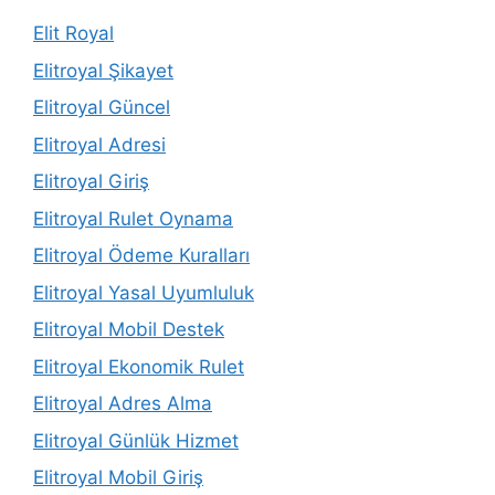
Elit Royal
Elitroyal Şikayet
Elitroyal Güncel
Elitroyal Adresi
Elitroyal Giriş
Elitroyal Rulet Oynama
Elitroyal Ödeme Kuralları
Elitroyal Yasal Uyumluluk
Elitroyal Mobil Destek
Elitroyal Ekonomik Rulet
Elitroyal Adres Alma
Elitroyal Günlük Hizmet
Elitroyal Mobil Giriş