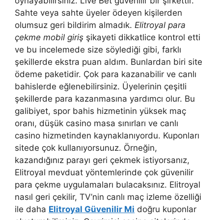
oynayabilirsiniz. Live Bet güvenilir bir şirkettir.
Sahte veya sahte üyeler ödeyen kişilerden
olumsuz geri bildirim almadık.
Elitroyal para
çekme mobil giriş
şikayeti dikkatlice kontrol etti
ve bu incelemede size söylediği gibi, farklı
şekillerde ekstra puan aldım. Bunlardan biri site
ödeme paketidir. Çok para kazanabilir ve canlı
bahislerde eğlenebilirsiniz. Üyelerinin çeşitli
şekillerde para kazanmasına yardımcı olur. Bu
galibiyet, spor bahis hizmetinin yüksek maç
oranı, düşük casino masa sınırları ve canlı
casino hizmetinden kaynaklanıyordu. Kuponları
sitede çok kullanıyorsunuz. Örneğin,
kazandığınız parayı geri çekmek istiyorsanız,
Elitroyal mevduat yöntemlerinde çok güvenilir
para çekme uygulamaları bulacaksınız. Elitroyal
nasıl geri çekilir, TV’nin canlı maç izleme özelliği
ile daha
Elitroyal Güvenilir Mi
doğru kuponlar