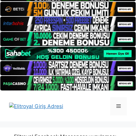
İçeriğe
atla
Menü