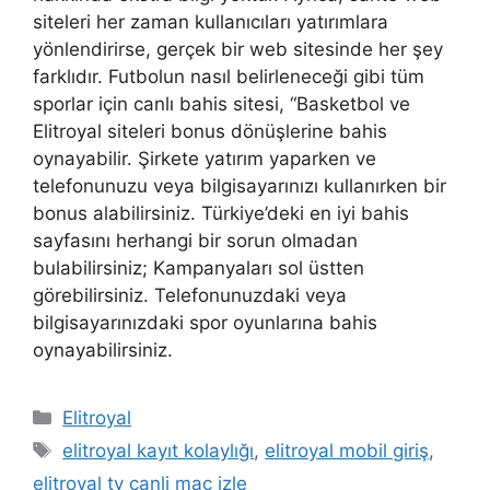
siteleri her zaman kullanıcıları yatırımlara
yönlendirirse, gerçek bir web sitesinde her şey
farklıdır. Futbolun nasıl belirleneceği gibi tüm
sporlar için canlı bahis sitesi, “Basketbol ve
Elitroyal siteleri bonus dönüşlerine bahis
oynayabilir. Şirkete yatırım yaparken ve
telefonunuzu veya bilgisayarınızı kullanırken bir
bonus alabilirsiniz. Türkiye’deki en iyi bahis
sayfasını herhangi bir sorun olmadan
bulabilirsiniz; Kampanyaları sol üstten
görebilirsiniz. Telefonunuzdaki veya
bilgisayarınızdaki spor oyunlarına bahis
oynayabilirsiniz.
Kategoriler
Elitroyal
Etiketler
elitroyal kayıt kolaylığı
,
elitroyal mobil giriş
,
elitroyal tv canli maç izle