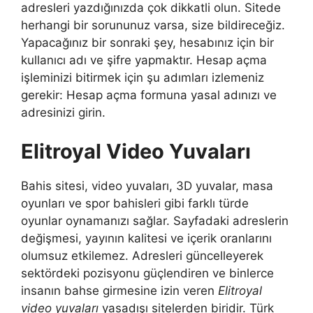
adresleri yazdığınızda çok dikkatli olun. Sitede
herhangi bir sorununuz varsa, size bildireceğiz.
Yapacağınız bir sonraki şey, hesabınız için bir
kullanıcı adı ve şifre yapmaktır. Hesap açma
işleminizi bitirmek için şu adımları izlemeniz
gerekir: Hesap açma formuna yasal adınızı ve
adresinizi girin.
Elitroyal Video Yuvaları
Bahis sitesi, video yuvaları, 3D yuvalar, masa
oyunları ve spor bahisleri gibi farklı türde
oyunlar oynamanızı sağlar. Sayfadaki adreslerin
değişmesi, yayının kalitesi ve içerik oranlarını
olumsuz etkilemez. Adresleri güncelleyerek
sektördeki pozisyonu güçlendiren ve binlerce
insanın bahse girmesine izin veren
Elitroyal
video yuvaları
yasadışı sitelerden biridir. Türk