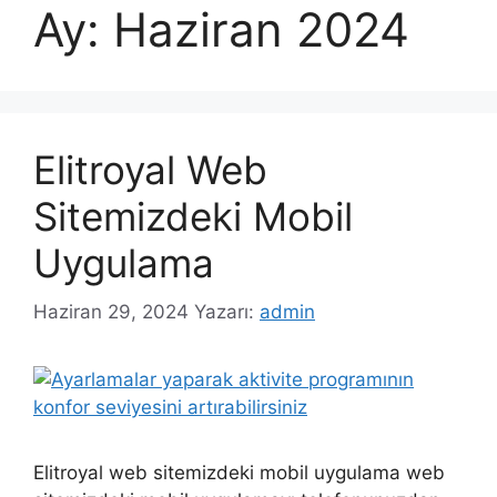
Ay:
Haziran 2024
Elitroyal Web
Sitemizdeki Mobil
Uygulama
Haziran 29, 2024
Yazarı:
admin
Elitroyal web sitemizdeki mobil uygulama web