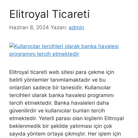
Elitroyal Ticareti
Haziran 8, 2024
Yazarı:
admin
Elitroyal ticareti web sitesi para çekme için
belirli yöntemler tanımlamaktadır ve bu
onlardan sadece bir tanesidir. Kullanıcılar
tercihleri ​​olarak banka havalesi programını
tercih etmektedir. Banka havaleleri daha
güvenilirdir ve kullanıcılar bunları tercih
etmektedir. Yeterli parası olan kişilerin Elitroyal
beklenmedik bir şekilde yatırması için çok
sayıda yöntem ortaya çıkmıştır. Her işlem için