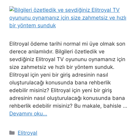
Elitroyal ödeme tarihi normal mi üye olmak son
derece anlamlıdır. Bilgileri özetledik ve
sevdiğiniz Elitroyal TV oyununu oynamanız için
size zahmetsiz ve hızlı bir yöntem sunduk.
Elitroyal için yeni bir giriş adresinin nasıl
oluşturulacağı konusunda bana rehberlik
edebilir misiniz? Elitroyal için yeni bir giriş
adresinin nasıl oluşturulacağı konusunda bana
rehberlik edebilir misiniz? Bu makale, bahisle …
Devamını oku…
Kategoriler
Elitroyal