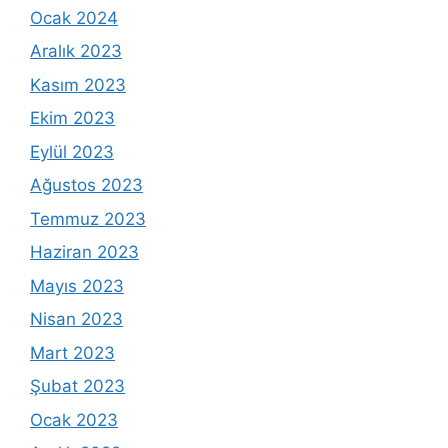
Ocak 2024
Aralık 2023
Kasım 2023
Ekim 2023
Eylül 2023
Ağustos 2023
Temmuz 2023
Haziran 2023
Mayıs 2023
Nisan 2023
Mart 2023
Şubat 2023
Ocak 2023