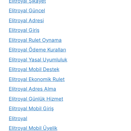
Elitroyal Şikayet
Elitroyal Güncel
Elitroyal Adresi
Elitroyal Giriş
Elitroyal Rulet Oynama
Elitroyal Ödeme Kuralları
Elitroyal Yasal Uyumluluk
Elitroyal Mobil Destek
Elitroyal Ekonomik Rulet
Elitroyal Adres Alma
Elitroyal Günlük Hizmet
Elitroyal Mobil Giriş
Elitroyal
Elitroyal Mobil Üyelik