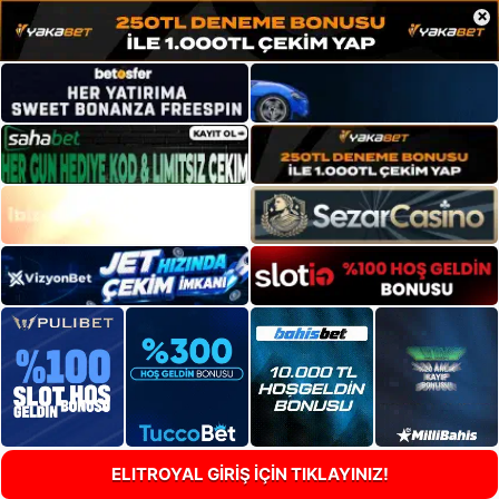
×
ELITROYAL GİRİŞ İÇİN TIKLAYINIZ!