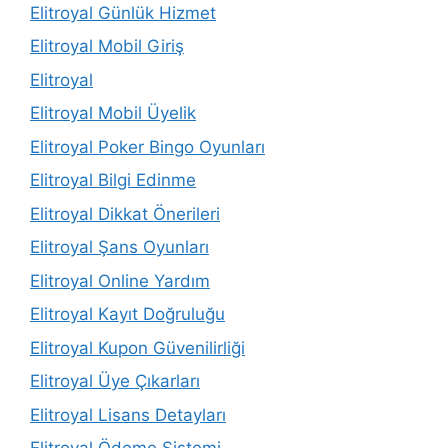
Elitroyal Günlük Hizmet
Elitroyal Mobil Giriş
Elitroyal
Elitroyal Mobil Üyelik
Elitroyal Poker Bingo Oyunları
Elitroyal Bilgi Edinme
Elitroyal Dikkat Önerileri
Elitroyal Şans Oyunları
Elitroyal Online Yardım
Elitroyal Kayıt Doğruluğu
Elitroyal Kupon Güvenilirliği
Elitroyal Üye Çıkarları
Elitroyal Lisans Detayları