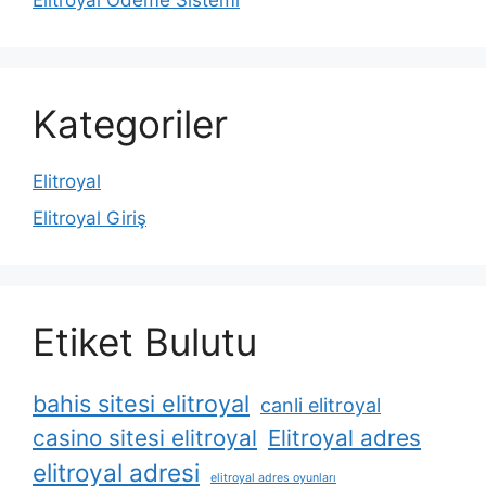
Elitroyal Ödeme Sistemi
Kategoriler
Elitroyal
Elitroyal Giriş
Etiket Bulutu
bahis sitesi elitroyal
canli elitroyal
casino sitesi elitroyal
Elitroyal adres
elitroyal adresi
elitroyal adres oyunları