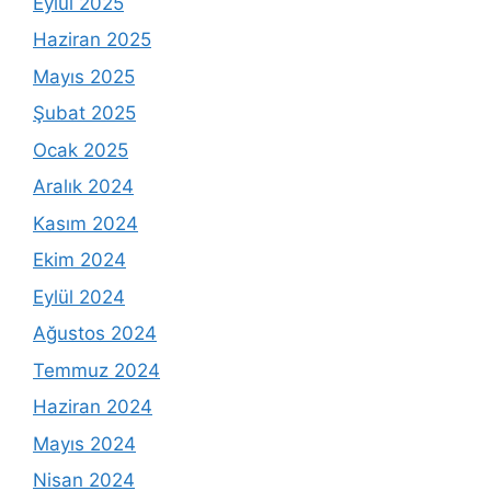
Eylül 2025
Haziran 2025
Mayıs 2025
Şubat 2025
Ocak 2025
Aralık 2024
Kasım 2024
Ekim 2024
Eylül 2024
Ağustos 2024
Temmuz 2024
Haziran 2024
Mayıs 2024
Nisan 2024