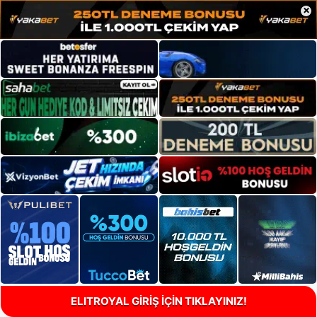
×
ELITROYAL GİRİŞ İÇİN TIKLAYINIZ!