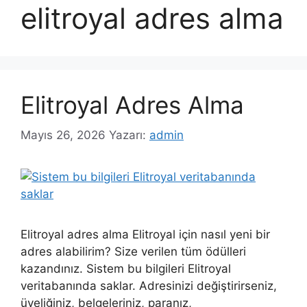
elitroyal adres alma
Elitroyal Adres Alma
Mayıs 26, 2026
Yazarı:
admin
Elitroyal adres alma Elitroyal için nasıl yeni bir
adres alabilirim? Size verilen tüm ödülleri
kazandınız. Sistem bu bilgileri Elitroyal
veritabanında saklar. Adresinizi değiştirirseniz,
üyeliğiniz, belgeleriniz, paranız,