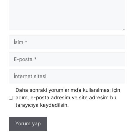
İsim
E-
posta
İnternet
sitesi
Daha sonraki yorumlarımda kullanılması için
adım, e-posta adresim ve site adresim bu
tarayıcıya kaydedilsin.