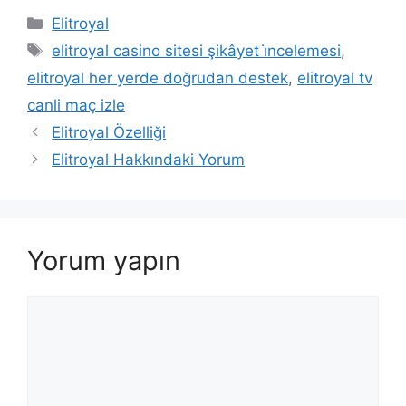
Kategoriler
Elitroyal
Etiketler
elitroyal casino sitesi şikâyet i̇ncelemesi
,
elitroyal her yerde doğrudan destek
,
elitroyal tv
canli maç izle
Yazı
Elitroyal Özelliği
dolaşımı
Elitroyal Hakkındaki Yorum
Yorum yapın
Yorum