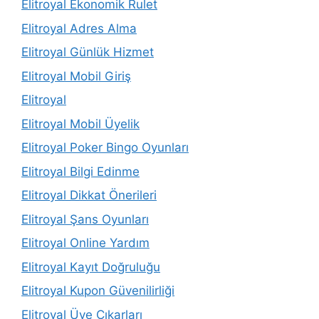
Elitroyal Ekonomik Rulet
Elitroyal Adres Alma
Elitroyal Günlük Hizmet
Elitroyal Mobil Giriş
Elitroyal
Elitroyal Mobil Üyelik
Elitroyal Poker Bingo Oyunları
Elitroyal Bilgi Edinme
Elitroyal Dikkat Önerileri
Elitroyal Şans Oyunları
Elitroyal Online Yardım
Elitroyal Kayıt Doğruluğu
Elitroyal Kupon Güvenilirliği
Elitroyal Üye Çıkarları