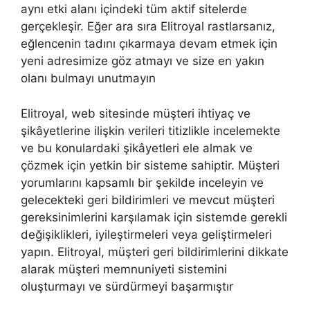
aynı etki alanı içindeki tüm aktif sitelerde
gerçekleşir. Eğer ara sıra Elitroyal rastlarsanız,
eğlencenin tadını çıkarmaya devam etmek için
yeni adresimize göz atmayı ve size en yakın
olanı bulmayı unutmayın
Elitroyal, web sitesinde müşteri ihtiyaç ve
şikâyetlerine ilişkin verileri titizlikle incelemekte
ve bu konulardaki şikâyetleri ele almak ve
çözmek için yetkin bir sisteme sahiptir. Müşteri
yorumlarını kapsamlı bir şekilde inceleyin ve
gelecekteki geri bildirimleri ve mevcut müşteri
gereksinimlerini karşılamak için sistemde gerekli
değişiklikleri, iyileştirmeleri veya geliştirmeleri
yapın. Elitroyal, müşteri geri bildirimlerini dikkate
alarak müşteri memnuniyeti sistemini
oluşturmayı ve sürdürmeyi başarmıştır