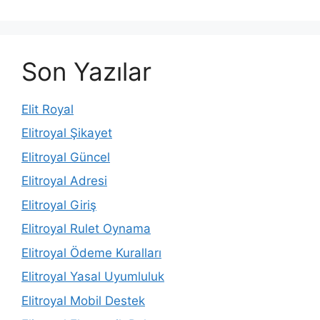
Son Yazılar
Elit Royal
Elitroyal Şikayet
Elitroyal Güncel
Elitroyal Adresi
Elitroyal Giriş
Elitroyal Rulet Oynama
Elitroyal Ödeme Kuralları
Elitroyal Yasal Uyumluluk
Elitroyal Mobil Destek