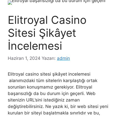
Elitroyal Casino
Sitesi Şikâyet
İncelemesi
Haziran 1, 2024
Yazarı:
admin
Elitroyal casino sitesi şikâyet incelemesi
alanımızdaki tüm sitelerin karşılaştığı ortak
sorunları konuşmamız gerekiyor. Elitroyal
başarısızlığı da bu durum için geçerli. Web
sitenizin URL’sini istediğiniz zaman
değiştirebilirsiniz. Ne yazık ki, bir web sitesi yeni
kurulan bir siteyi başlatmakla sınırlıdır ve bu,