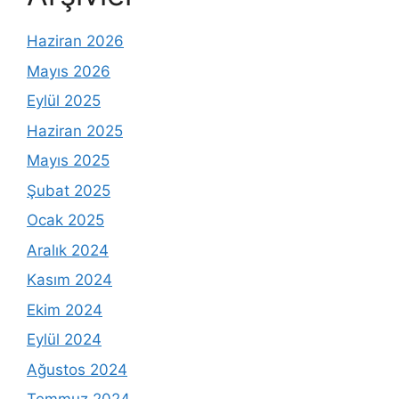
Haziran 2026
Mayıs 2026
Eylül 2025
Haziran 2025
Mayıs 2025
Şubat 2025
Ocak 2025
Aralık 2024
Kasım 2024
Ekim 2024
Eylül 2024
Ağustos 2024