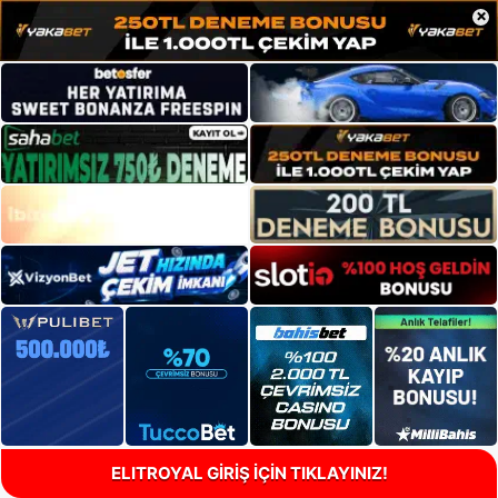
×
ELITROYAL GİRİŞ İÇİN TIKLAYINIZ!