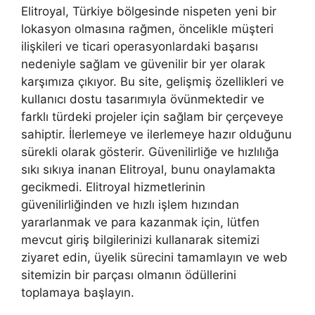
Elitroyal, Türkiye bölgesinde nispeten yeni bir
lokasyon olmasına rağmen, öncelikle müşteri
ilişkileri ve ticari operasyonlardaki başarısı
nedeniyle sağlam ve güvenilir bir yer olarak
karşımıza çıkıyor. Bu site, gelişmiş özellikleri ve
kullanıcı dostu tasarımıyla övünmektedir ve
farklı türdeki projeler için sağlam bir çerçeveye
sahiptir. İlerlemeye ve ilerlemeye hazır olduğunu
sürekli olarak gösterir. Güvenilirliğe ve hızlılığa
sıkı sıkıya inanan Elitroyal, bunu onaylamakta
gecikmedi. Elitroyal hizmetlerinin
güvenilirliğinden ve hızlı işlem hızından
yararlanmak ve para kazanmak için, lütfen
mevcut giriş bilgilerinizi kullanarak sitemizi
ziyaret edin, üyelik sürecini tamamlayın ve web
sitemizin bir parçası olmanın ödüllerini
toplamaya başlayın.