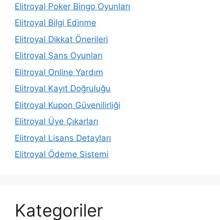
Elitroyal Poker Bingo Oyunları
Elitroyal Bilgi Edinme
Elitroyal Dikkat Önerileri
Elitroyal Şans Oyunları
Elitroyal Online Yardım
Elitroyal Kayıt Doğruluğu
Elitroyal Kupon Güvenilirliği
Elitroyal Üye Çıkarları
Elitroyal Lisans Detayları
Elitroyal Ödeme Sistemi
Kategoriler