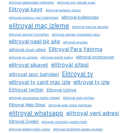
elitroyal hakkındaki şikâyetler
elitroyal i̇çin yüksek puan
Elitroyal kayıt
elitroyal kullanıcı dostu
elitroyal kullanıcıları
elitroyal kullanıcı geri bildirimleri
elitroyal maç izleme
elitroyal mevcut durumu
elitroyal müşteri hizmetleri
elitroyal müşteri hizmetleri nasıl
elitroyal nasil bir site
elitroyal oyunları
Elitroyal Para Yatırma
elitroyal oyun sitesi
elitroyal promosyon
elitroyal pc sürümü
elitroyal planör kalkış
elitroyal sitesi
elitroyal sikayet
Elitroyal tv
elitroyal spor bahisleri
elitroyal tv canli maç izle
elitroyal tv izle
Elitroyal twitter
Elitroyal türkiye
elitroyal uluslararası bahis siteleri
elitroyal web sayfası
Elitroyal Web Sitesi
elitroyal web sitesi politikası
elitroyal whatsapp
elitroyal yeni adresi
Elitroyal Üyeleri
elitroyal çevrimiçi yardım hattı
elitroyal önemli bahis sitesi
elitroyal özellikleri adres oyunları