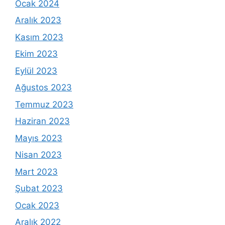
Ocak 2024
Aralık 2023
Kasım 2023
Ekim 2023
Eylül 2023
Ağustos 2023
Temmuz 2023
Haziran 2023
Mayıs 2023
Nisan 2023
Mart 2023
Şubat 2023
Ocak 2023
Aralık 2022