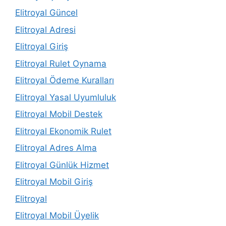
Elitroyal Güncel
Elitroyal Adresi
Elitroyal Giriş
Elitroyal Rulet Oynama
Elitroyal Ödeme Kuralları
Elitroyal Yasal Uyumluluk
Elitroyal Mobil Destek
Elitroyal Ekonomik Rulet
Elitroyal Adres Alma
Elitroyal Günlük Hizmet
Elitroyal Mobil Giriş
Elitroyal
Elitroyal Mobil Üyelik