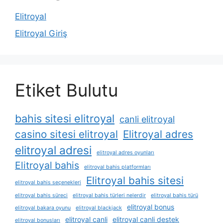
Elitroyal
Elitroyal Giriş
Etiket Bulutu
bahis sitesi elitroyal
canli elitroyal
casino sitesi elitroyal
Elitroyal adres
elitroyal adresi
elitroyal adres oyunları
Elitroyal bahis
elitroyal bahis platformları
Elitroyal bahis sitesi
elitroyal bahis seçenekleri
elitroyal bahis süreci
elitroyal bahis türleri nelerdir
elitroyal bahis türü
elitroyal bonus
elitroyal bakara oyunu
elitroyal blackjack
elitroyal canli
elitroyal canli destek
elitroyal bonusları