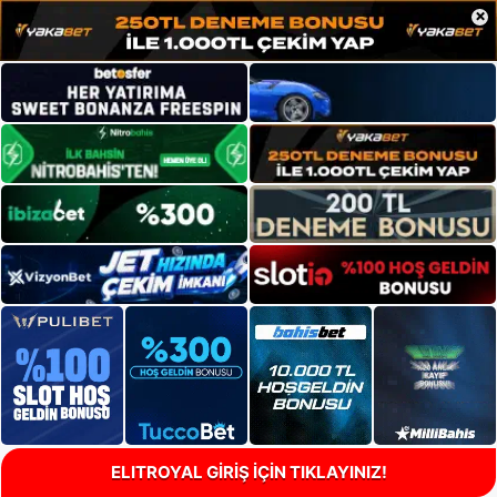
×
ELITROYAL GİRİŞ İÇİN TIKLAYINIZ!