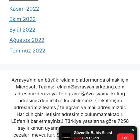
Kasım 2022
Ekim 2022
Eylül 2022
Ağustos 2022
Temmuz 2022
Avrasya'nın en büyük reklam platformunda olmak için
Microsoft Teams:
reklam@avrasyamarketing.com
adresimizden veya Telegram: @Avrasyamarketing
adresimizden irtibat kurabilirsiniz. (Tek iletişim
adreslerimiz teams / telegram ve mail adresimizdir.
Harici hiçbir iletişim adresimiz bulunmamaktadır.
Lütfen itibar etmeyiniz.) Türkiye yasalarına göre 7258
sayılı kanun uyarınca yasa dışı bahis oynamanın
cezaları mevcuttur. Şu an bulunduğunuz site hiç bir