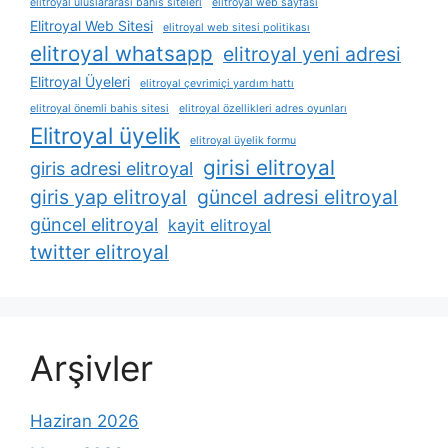
elitroyal uluslararası bahis siteleri
elitroyal web sayfası
Elitroyal Web Sitesi
elitroyal web sitesi politikası
elitroyal whatsapp
elitroyal yeni adresi
Elitroyal Üyeleri
elitroyal çevrimiçi yardım hattı
elitroyal önemli bahis sitesi
elitroyal özellikleri adres oyunları
Elitroyal üyelik
elitroyal üyelik formu
girisi elitroyal
giris adresi elitroyal
giris yap elitroyal
güncel adresi elitroyal
güncel elitroyal
kayit elitroyal
twitter elitroyal
Arşivler
Haziran 2026