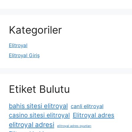
Kategoriler
Elitroyal
Elitroyal Giriş
Etiket Bulutu
bahis sitesi elitroyal
canli elitroyal
casino sitesi elitroyal
Elitroyal adres
elitroyal adresi
elitroyal adres oyunları