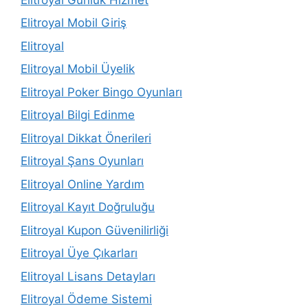
Elitroyal Mobil Giriş
Elitroyal
Elitroyal Mobil Üyelik
Elitroyal Poker Bingo Oyunları
Elitroyal Bilgi Edinme
Elitroyal Dikkat Önerileri
Elitroyal Şans Oyunları
Elitroyal Online Yardım
Elitroyal Kayıt Doğruluğu
Elitroyal Kupon Güvenilirliği
Elitroyal Üye Çıkarları
Elitroyal Lisans Detayları
Elitroyal Ödeme Sistemi