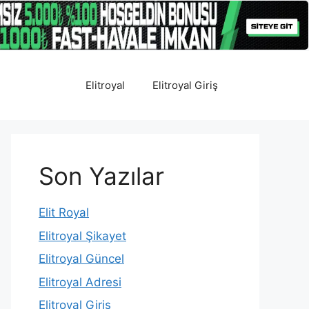
Elitroyal
Elitroyal Giriş
Son Yazılar
Elit Royal
Elitroyal Şikayet
Elitroyal Güncel
Elitroyal Adresi
Elitroyal Giriş