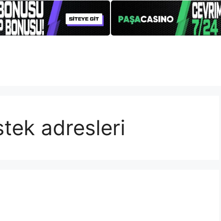
stek adresleri