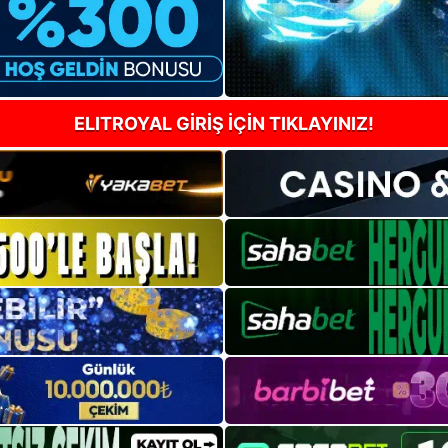
ELITROYAL GİRİŞ İÇİN TIKLAYINIZ!