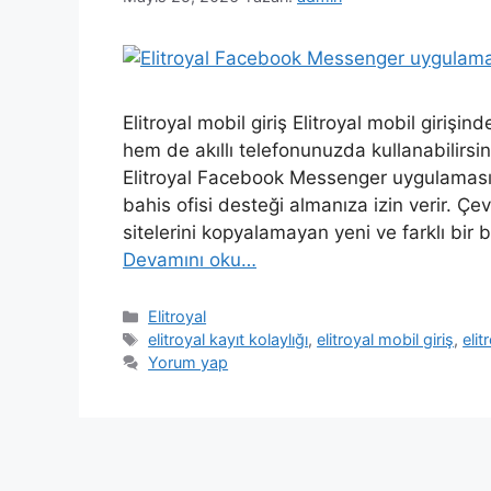
Elitroyal mobil giriş Elitroyal mobil gir
hem de akıllı telefonunuzda kullanabilirs
Elitroyal Facebook Messenger uygulaması, tü
bahis ofisi desteği almanıza izin verir. Çev
sitelerini kopyalamayan yeni ve farklı bir 
Devamını oku…
Kategoriler
Elitroyal
Etiketler
elitroyal kayıt kolaylığı
,
elitroyal mobil giriş
,
elit
Yorum yap