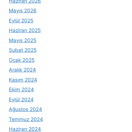
Haziran 2026
Mayıs 2026
Eylül 2025
Haziran 2025
Mayıs 2025
Şubat 2025
Ocak 2025
Aralık 2024
Kasım 2024
Ekim 2024
Eylül 2024
Ağustos 2024
Temmuz 2024
Haziran 2024