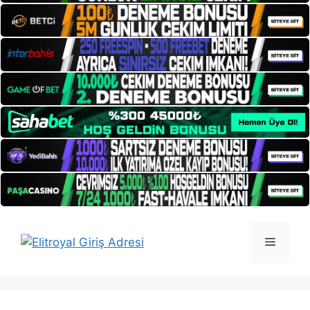
İçeriğe
atla
Menü