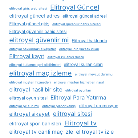
Elitroyal Güncel
elitroyal giriş web sitesi
elitroyal güncel adres
elitroyal güncel adresi
Elitroyal güncel giriş
elitroyal güvenilir bahis siteleri
Elitroyal güvenilir bahis sitesi
elitroyal güvenlir mi
Elitroyal hakkında
elitroyal hakkındaki şikâyetler
elitroyal i̇çin yüksek puan
Elitroyal kayıt
elitroyal kullanıcı dostu
elitroyal kullanıcıları
elitroyal kullanıcı geri bildirimleri
elitroyal maç izleme
elitroyal mevcut durumu
elitroyal müşteri hizmetleri
elitroyal müşteri hizmetleri nasıl
elitroyal nasil bir site
elitroyal oyunları
Elitroyal Para Yatırma
elitroyal oyun sitesi
elitroyal promosyon
elitroyal pc sürümü
elitroyal planör kalkış
elitroyal sitesi
elitroyal sikayet
Elitroyal tv
elitroyal spor bahisleri
elitroyal tv canli maç izle
elitroyal tv izle