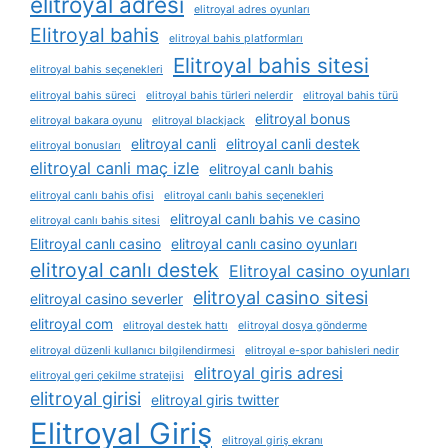
elitroyal adresi
elitroyal adres oyunları
Elitroyal bahis
elitroyal bahis platformları
Elitroyal bahis sitesi
elitroyal bahis seçenekleri
elitroyal bahis süreci
elitroyal bahis türleri nelerdir
elitroyal bahis türü
elitroyal bonus
elitroyal bakara oyunu
elitroyal blackjack
elitroyal canli
elitroyal canli destek
elitroyal bonusları
elitroyal canli maç izle
elitroyal canlı bahis
elitroyal canlı bahis ofisi
elitroyal canlı bahis seçenekleri
elitroyal canlı bahis ve casino
elitroyal canlı bahis sitesi
Elitroyal canlı casino
elitroyal canlı casino oyunları
elitroyal canlı destek
Elitroyal casino oyunları
elitroyal casino sitesi
elitroyal casino severler
elitroyal com
elitroyal destek hattı
elitroyal dosya gönderme
elitroyal düzenli kullanıcı bilgilendirmesi
elitroyal e-spor bahisleri nedir
elitroyal giris adresi
elitroyal geri çekilme stratejisi
elitroyal girisi
elitroyal giris twitter
Elitroyal Giriş
elitroyal giriş ekranı