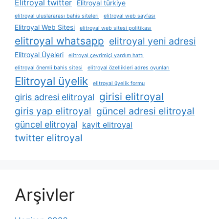
Elitroyal twitter
Elitroyal türkiye
elitroyal uluslararası bahis siteleri
elitroyal web sayfası
Elitroyal Web Sitesi
elitroyal web sitesi politikası
elitroyal whatsapp
elitroyal yeni adresi
Elitroyal Üyeleri
elitroyal çevrimiçi yardım hattı
elitroyal önemli bahis sitesi
elitroyal özellikleri adres oyunları
Elitroyal üyelik
elitroyal üyelik formu
girisi elitroyal
giris adresi elitroyal
giris yap elitroyal
güncel adresi elitroyal
güncel elitroyal
kayit elitroyal
twitter elitroyal
Arşivler