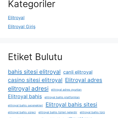
Kategoriler
Elitroyal
Elitroyal Giriş
Etiket Bulutu
bahis sitesi elitroyal
canli elitroyal
casino sitesi elitroyal
Elitroyal adres
elitroyal adresi
elitroyal adres oyunları
Elitroyal bahis
elitroyal bahis platformları
Elitroyal bahis sitesi
elitroyal bahis seçenekleri
elitroyal bahis süreci
elitroyal bahis türleri nelerdir
elitroyal bahis türü