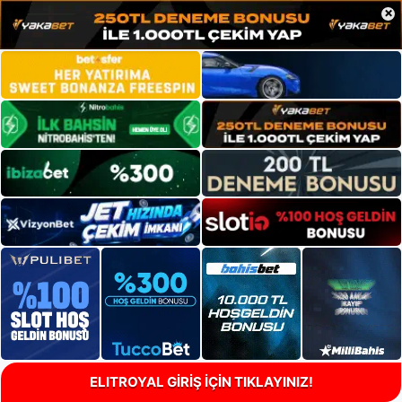
×
ELITROYAL GİRİŞ İÇİN TIKLAYINIZ!