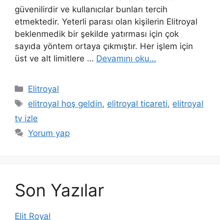
güvenilirdir ve kullanıcılar bunları tercih
etmektedir. Yeterli parası olan kişilerin Elitroyal
beklenmedik bir şekilde yatırması için çok
sayıda yöntem ortaya çıkmıştır. Her işlem için
üst ve alt limitlere …
Devamını oku…
Kategoriler
Elitroyal
Etiketler
elitroyal hoş geldin
,
elitroyal ticareti
,
elitroyal
tv izle
Yorum yap
Son Yazılar
Elit Royal