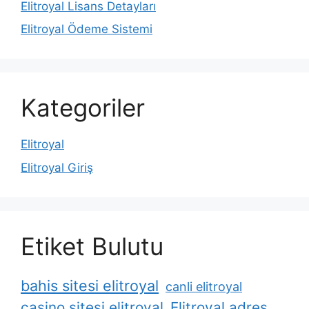
Elitroyal Lisans Detayları
Elitroyal Ödeme Sistemi
Kategoriler
Elitroyal
Elitroyal Giriş
Etiket Bulutu
bahis sitesi elitroyal
canli elitroyal
casino sitesi elitroyal
Elitroyal adres