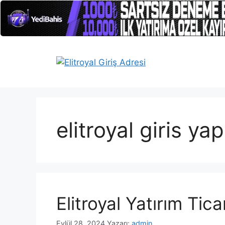
İçeriğe
atla
elitroyal giris yap
Elitroyal Yatırım Tica
Eylül 28, 2024
Yazarı:
admin