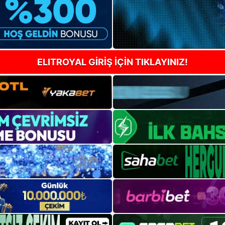
ELITROYAL GİRİŞ İÇİN TIKLAYINIZ!