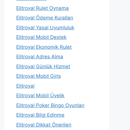
Elitroyal Rulet Oynama
Elitroyal Ödeme Kuralları
Elitroyal Yasal Uyumluluk
Elitroyal Mobil Destek
Elitroyal Ekonomik Rulet
Elitroyal Adres Alma
Elitroyal Günlük Hizmet
Elitroyal Mobil Giriş
Elitroyal
Elitroyal Mobil Üyelik
Elitroyal Poker Bingo Oyunları
Elitroyal Bilgi Edinme
Elitroyal Dikkat Önerileri