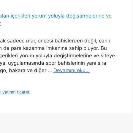
larak sadece maç öncesi bahislerden değil, canlı
en de para kazanma imkanına sahip oluyor. Bu
içerikleri yorum yoluyla değiştirmelerine ve siteye
royal uygulamasında spor bahislerinin yanı sıra
bingo, bakara ve diğer …
Devamını oku…
l yatırım ticareti