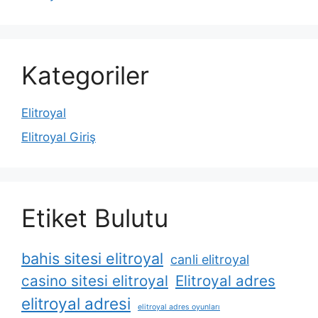
Kategoriler
Elitroyal
Elitroyal Giriş
Etiket Bulutu
bahis sitesi elitroyal
canli elitroyal
casino sitesi elitroyal
Elitroyal adres
elitroyal adresi
elitroyal adres oyunları