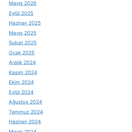
Mayıs 2026
Eylül 2025
Haziran 2025
Mayıs 2025
Şubat 2025
Ocak 2025
Aralık 2024
Kasım 2024
Ekim 2024
Eylül 2024
Ağustos 2024
Temmuz 2024
Haziran 2024
Mayıs 2024