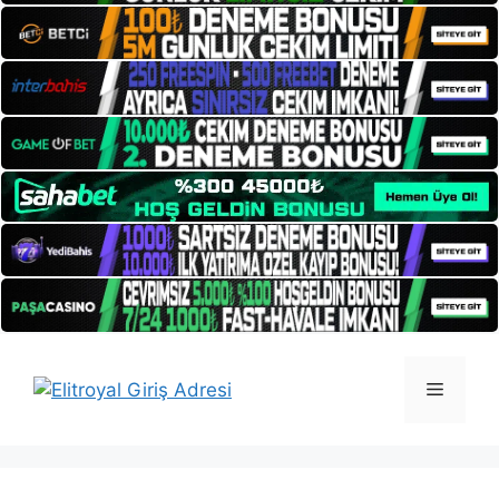
İçeriğe
atla
Menü