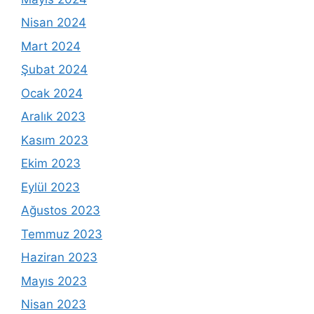
Nisan 2024
Mart 2024
Şubat 2024
Ocak 2024
Aralık 2023
Kasım 2023
Ekim 2023
Eylül 2023
Ağustos 2023
Temmuz 2023
Haziran 2023
Mayıs 2023
Nisan 2023