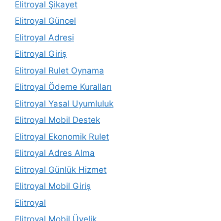
Elitroyal Şikayet
Elitroyal Güncel
Elitroyal Adresi
Elitroyal Giriş
Elitroyal Rulet Oynama
Elitroyal Ödeme Kuralları
Elitroyal Yasal Uyumluluk
Elitroyal Mobil Destek
Elitroyal Ekonomik Rulet
Elitroyal Adres Alma
Elitroyal Günlük Hizmet
Elitroyal Mobil Giriş
Elitroyal
Elitroyal Mobil Üyelik