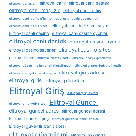
elitroyal canli
elitroyal canli destek
elitroyal bonusları
elitroyal canli maç izle
elitroyal canlı bahis
elitroyal canlı bahis ofisi
elitroyal canlı bahis seçenekleri
elitroyal canlı bahis ve casino
elitroyal canlı bahis sitesi
Elitroyal canlı casino
elitroyal canlı casino oyunları
elitroyal canlı destek
Elitroyal casino oyunları
elitroyal casino sitesi
elitroyal casino severler
elitroyal com
elitroyal destek hattı
elitroyal dosya gönderme
elitroyal düzenli kullanıcı bilgilendirmesi
elitroyal e-spor bahisleri nedir
elitroyal giris adresi
elitroyal geri çekilme stratejisi
elitroyal girisi
elitroyal giris twitter
Elitroyal Giriş
elitroyal giriş ekranı
Elitroyal Güncel
elitroyal giriş web sitesi
elitroyal güncel adres
elitroyal güncel adresi
Elitroyal güncel giriş
elitroyal güvenilir bahis siteleri
Elitroyal güvenilir bahis sitesi
elitroyal güvenlir mi
Elitroyal hakkında