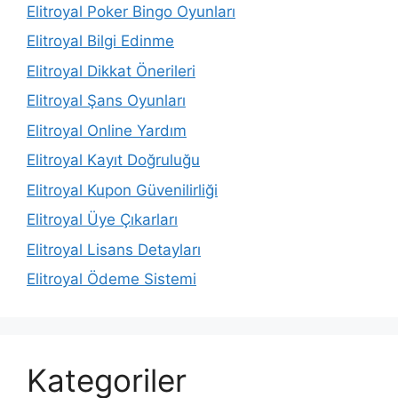
Elitroyal Poker Bingo Oyunları
Elitroyal Bilgi Edinme
Elitroyal Dikkat Önerileri
Elitroyal Şans Oyunları
Elitroyal Online Yardım
Elitroyal Kayıt Doğruluğu
Elitroyal Kupon Güvenilirliği
Elitroyal Üye Çıkarları
Elitroyal Lisans Detayları
Elitroyal Ödeme Sistemi
Kategoriler