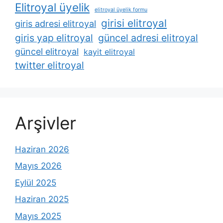
Elitroyal üyelik
elitroyal üyelik formu
girisi elitroyal
giris adresi elitroyal
giris yap elitroyal
güncel adresi elitroyal
güncel elitroyal
kayit elitroyal
twitter elitroyal
Arşivler
Haziran 2026
Mayıs 2026
Eylül 2025
Haziran 2025
Mayıs 2025