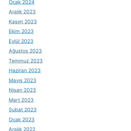
Ocak 2024
Aralık 2023
Kasım 2023
Ekim 2023
Eylül 2023
Ağustos 2023
Temmuz 2023
Haziran 2023
Mayıs 2023
Nisan 2023
Mart 2023
Şubat 2023
Ocak 2023
Aralık 2022