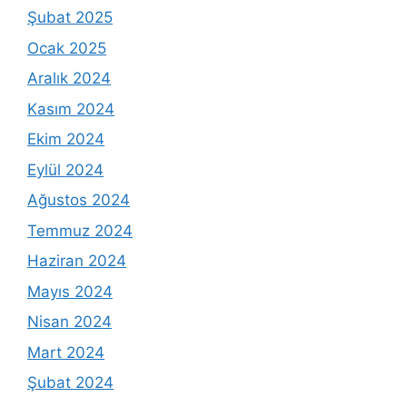
Şubat 2025
Ocak 2025
Aralık 2024
Kasım 2024
Ekim 2024
Eylül 2024
Ağustos 2024
Temmuz 2024
Haziran 2024
Mayıs 2024
Nisan 2024
Mart 2024
Şubat 2024