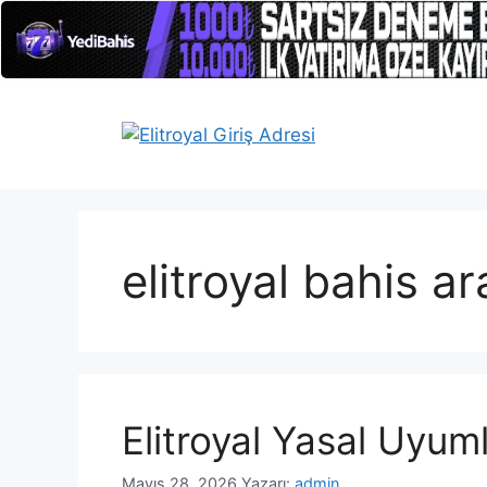
İçeriğe
atla
elitroyal bahis a
Elitroyal Yasal Uyum
Mayıs 28, 2026
Yazarı:
admin