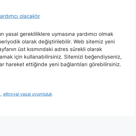
ının yasal gerekliliklere uymasına yardımcı olmak
riyodik olarak değiştirilebilir. Web sitemiz yeni
ayfanın üst kısmındaki adres sürekli olarak
amak için kullanabilirsiniz. Sitemizi beğendiyseniz,
 hareket ettiğinde yeni bağlantıları görebilirsiniz.
k
,
elitroyal yasal uyumluluk