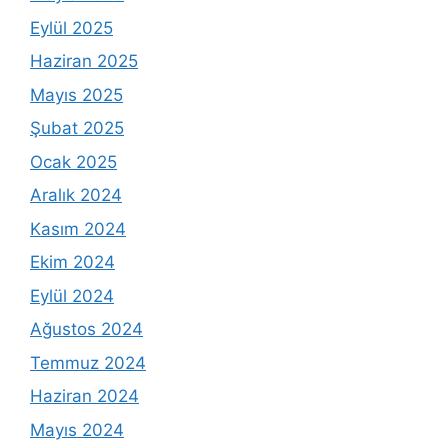
Eylül 2025
Haziran 2025
Mayıs 2025
Şubat 2025
Ocak 2025
Aralık 2024
Kasım 2024
Ekim 2024
Eylül 2024
Ağustos 2024
Temmuz 2024
Haziran 2024
Mayıs 2024