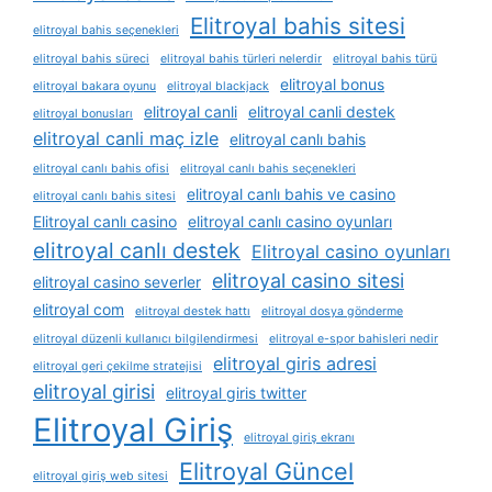
Elitroyal bahis sitesi
elitroyal bahis seçenekleri
elitroyal bahis süreci
elitroyal bahis türleri nelerdir
elitroyal bahis türü
elitroyal bonus
elitroyal bakara oyunu
elitroyal blackjack
elitroyal canli
elitroyal canli destek
elitroyal bonusları
elitroyal canli maç izle
elitroyal canlı bahis
elitroyal canlı bahis ofisi
elitroyal canlı bahis seçenekleri
elitroyal canlı bahis ve casino
elitroyal canlı bahis sitesi
Elitroyal canlı casino
elitroyal canlı casino oyunları
elitroyal canlı destek
Elitroyal casino oyunları
elitroyal casino sitesi
elitroyal casino severler
elitroyal com
elitroyal destek hattı
elitroyal dosya gönderme
elitroyal düzenli kullanıcı bilgilendirmesi
elitroyal e-spor bahisleri nedir
elitroyal giris adresi
elitroyal geri çekilme stratejisi
elitroyal girisi
elitroyal giris twitter
Elitroyal Giriş
elitroyal giriş ekranı
Elitroyal Güncel
elitroyal giriş web sitesi