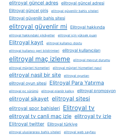
elitroyal güncel adres
elitroyal güncel adresi
Elitroyal güncel giriş
elitroyal güvenilir bahis siteleri
Elitroyal güvenilir bahis sitesi
elitroyal güvenlir mi
Elitroyal hakkında
elitroyal hakkındaki şikâyetler
elitroyal i̇çin yüksek puan
Elitroyal kayıt
elitroyal kullanıcı dostu
elitroyal kullanıcıları
elitroyal kullanıcı geri bildirimleri
elitroyal maç izleme
elitroyal mevcut durumu
elitroyal müşteri hizmetleri
elitroyal müşteri hizmetleri nasıl
elitroyal nasil bir site
elitroyal oyunları
Elitroyal Para Yatırma
elitroyal oyun sitesi
elitroyal promosyon
elitroyal pc sürümü
elitroyal planör kalkış
elitroyal sitesi
elitroyal sikayet
Elitroyal tv
elitroyal spor bahisleri
elitroyal tv canli maç izle
elitroyal tv izle
Elitroyal twitter
Elitroyal türkiye
elitroyal uluslararası bahis siteleri
elitroyal web sayfası