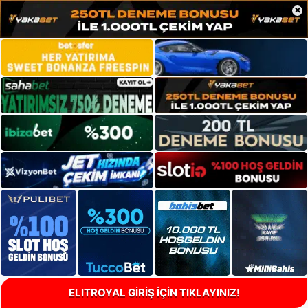
×
ELITROYAL GİRİŞ İÇİN TIKLAYINIZ!