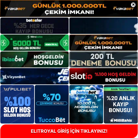
×
ELITROYAL GİRİŞ İÇİN TIKLAYINIZ!