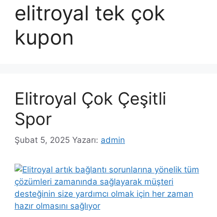
elitroyal tek çok
kupon
Elitroyal Çok Çeşitli
Spor
Şubat 5, 2025
Yazarı:
admin