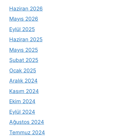
Haziran 2026
Mayıs 2026
Eylül 2025
Haziran 2025
Mayıs 2025
Şubat 2025
Ocak 2025
Aralık 2024
Kasım 2024
Ekim 2024
Eylül 2024
Ağustos 2024
Temmuz 2024