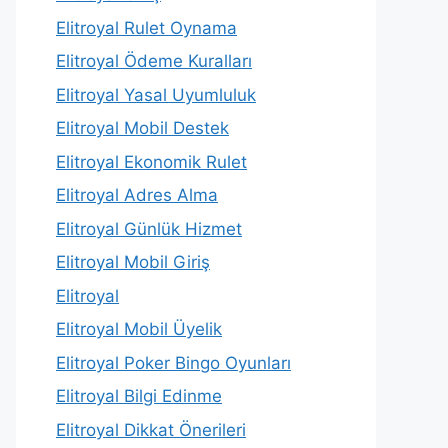
Elitroyal Rulet Oynama
Elitroyal Ödeme Kuralları
Elitroyal Yasal Uyumluluk
Elitroyal Mobil Destek
Elitroyal Ekonomik Rulet
Elitroyal Adres Alma
Elitroyal Günlük Hizmet
Elitroyal Mobil Giriş
Elitroyal
Elitroyal Mobil Üyelik
Elitroyal Poker Bingo Oyunları
Elitroyal Bilgi Edinme
Elitroyal Dikkat Önerileri