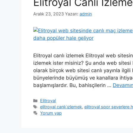
Elitroyal Canlı İzlem
Aralık 23, 2023
Yazarı:
admin
Elitroyal canlı izlemek Elitroyal web sitesi
izlemek ister misiniz? Şu anda web sitesi
olarak birçok web sitesi canlı yayınla ilgil
bünyelerinde büyümüş ve kanallara ihtiy
başlamışlardır. Bu, bahisçilerin …
Devamın
Kategoriler
Elitroyal
Etiketler
elitroyal canlı i̇zlemek
,
elitroyal spor severlere
Yorum yap