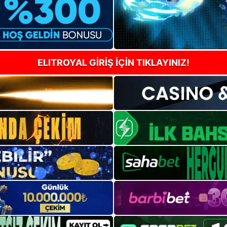
ELITROYAL GİRİŞ İÇİN TIKLAYINIZ!