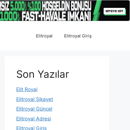
Elitroyal
Elitroyal Giriş
Son Yazılar
Elit Royal
Elitroyal Şikayet
Elitroyal Güncel
Elitroyal Adresi
Elitroyal Giriş