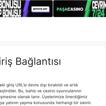
riş Bağlantısı
eki giriş URL’si devre dışı bırakıldı ve artık
inleştirdiler. Bu, bahis ve casino oyuncularının
işmesine olanak tanır. Üyelerimize önerdiğimiz
veya yatırım yapma konusunda herhangi bir sıkıntı