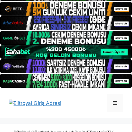
İçeriğe
atla
Menü