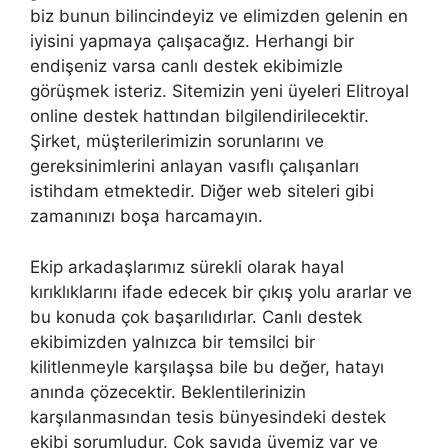
biz bunun bilincindeyiz ve elimizden gelenin en
iyisini yapmaya çalışacağız. Herhangi bir
endişeniz varsa canlı destek ekibimizle
görüşmek isteriz. Sitemizin yeni üyeleri Elitroyal
online destek hattından bilgilendirilecektir.
Şirket, müşterilerimizin sorunlarını ve
gereksinimlerini anlayan vasıflı çalışanları
istihdam etmektedir. Diğer web siteleri gibi
zamanınızı boşa harcamayın.
Ekip arkadaşlarımız sürekli olarak hayal
kırıklıklarını ifade edecek bir çıkış yolu ararlar ve
bu konuda çok başarılıdırlar. Canlı destek
ekibimizden yalnızca bir temsilci bir
kilitlenmeyle karşılaşsa bile bu değer, hatayı
anında çözecektir. Beklentilerinizin
karşılanmasından tesis bünyesindeki destek
ekibi sorumludur. Çok sayıda üyemiz var ve