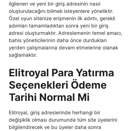
ilgilenen ve yeni bir giriş adresinin nasıl
oluşturulacağını bilmek isteyenlere yöneliktir.
Özel oyun sitenize erişmenin ilk adımı, gerekli
adımları tamamladıktan sonra yeni bir giriş
adresi oluşturmaktır. Adreslemenin temel amacı,
bahis yöneticilerinin daha önce durdukları
yerden çalışmalarına devam etmelerine olanak
sağlamaktır.
Elitroyal Para Yatırma
Seçenekleri Ödeme
Tarihi Normal Mi
Elitroyal, giriş adreslerinde herhangi bir
değişiklik olması durumunda tüm site üyelerini
bilgilendirecek ve bu üyeler daha sonra