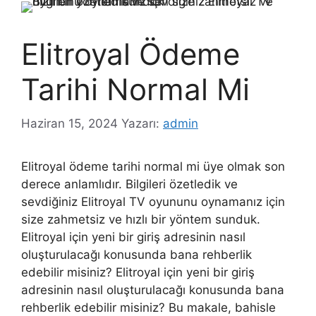
Elitroyal Ödeme
Tarihi Normal Mi
Haziran 15, 2024
Yazarı:
admin
Elitroyal ödeme tarihi normal mi üye olmak son
derece anlamlıdır. Bilgileri özetledik ve
sevdiğiniz Elitroyal TV oyununu oynamanız için
size zahmetsiz ve hızlı bir yöntem sunduk.
Elitroyal için yeni bir giriş adresinin nasıl
oluşturulacağı konusunda bana rehberlik
edebilir misiniz? Elitroyal için yeni bir giriş
adresinin nasıl oluşturulacağı konusunda bana
rehberlik edebilir misiniz? Bu makale, bahisle