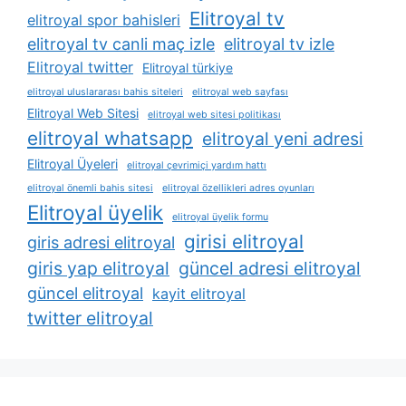
Elitroyal tv
elitroyal spor bahisleri
elitroyal tv canli maç izle
elitroyal tv izle
Elitroyal twitter
Elitroyal türkiye
elitroyal uluslararası bahis siteleri
elitroyal web sayfası
Elitroyal Web Sitesi
elitroyal web sitesi politikası
elitroyal whatsapp
elitroyal yeni adresi
Elitroyal Üyeleri
elitroyal çevrimiçi yardım hattı
elitroyal önemli bahis sitesi
elitroyal özellikleri adres oyunları
Elitroyal üyelik
elitroyal üyelik formu
girisi elitroyal
giris adresi elitroyal
giris yap elitroyal
güncel adresi elitroyal
güncel elitroyal
kayit elitroyal
twitter elitroyal