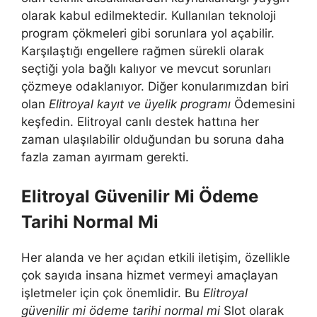
olarak kabul edilmektedir. Kullanılan teknoloji
program çökmeleri gibi sorunlara yol açabilir.
Karşılaştığı engellere rağmen sürekli olarak
seçtiği yola bağlı kalıyor ve mevcut sorunları
çözmeye odaklanıyor. Diğer konularımızdan biri
olan
Elitroyal kayıt ve üyelik programı
Ödemesini
keşfedin. Elitroyal canlı destek hattına her
zaman ulaşılabilir olduğundan bu soruna daha
fazla zaman ayırmam gerekti.
Elitroyal Güvenilir Mi Ödeme
Tarihi Normal Mi
Her alanda ve her açıdan etkili iletişim, özellikle
çok sayıda insana hizmet vermeyi amaçlayan
işletmeler için çok önemlidir. Bu
Elitroyal
güvenilir mi ödeme tarihi normal mi
Slot olarak