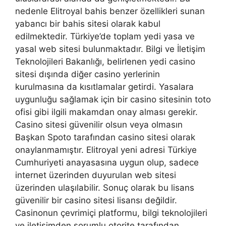
nedenle Elitroyal bahis benzer özellikleri sunan
yabancı bir bahis sitesi olarak kabul
edilmektedir. Türkiye’de toplam yedi yasa ve
yasal web sitesi bulunmaktadır. Bilgi ve İletişim
Teknolojileri Bakanlığı, belirlenen yedi casino
sitesi dışında diğer casino yerlerinin
kurulmasına da kısıtlamalar getirdi. Yasalara
uygunluğu sağlamak için bir casino sitesinin toto
ofisi gibi ilgili makamdan onay alması gerekir.
Casino sitesi güvenilir olsun veya olmasın
Başkan Spoto tarafından casino sitesi olarak
onaylanmamıştır. Elitroyal yeni adresi Türkiye
Cumhuriyeti anayasasına uygun olup, sadece
internet üzerinden duyurulan web sitesi
üzerinden ulaşılabilir. Sonuç olarak bu lisans
güvenilir bir casino sitesi lisansı değildir.
Casinonun çevrimiçi platformu, bilgi teknolojileri
ve iletişimden sorumlu otorite tarafından