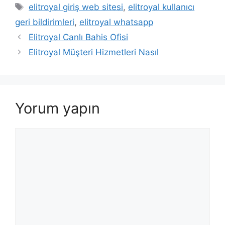
Etiketler
elitroyal giriş web sitesi
,
elitroyal kullanıcı
geri bildirimleri
,
elitroyal whatsapp
Yazı
Elitroyal Canlı Bahis Ofisi
dolaşımı
Elitroyal Müşteri Hizmetleri Nasıl
Yorum yapın
Yorum