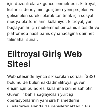
için düzenli olarak güncellenmektedir. Elitroyal,
kullanıcı deneyimini geliştiren yeni projeleri ve
gelişmeleri sürekli olarak tanıtmak için sosyal
medya platformlarını kullanıyor. Elitroyal, yeni
başlayanlar için mükemmel bir bahis sitesidir ve
platformda nasıl bahis oynanacağına dair net
talimatlar sunar.
Elitroyal Giriş Web
Sitesi
Web sitesinde ayrıca sık sorulan sorular (SSS)
bölümü de bulunmaktadır.Elitroyal güvenli
erişim için bu adresi kullanma iznine sahiptir.
Güvenilir bahis sağlayıcıları yurt içi
operasyonlarının yanı sıra hizmetlerini
uluslararası alanda da genişletmektedir. Bu