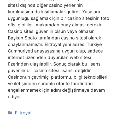
sitesi dışında diğer casino yerlerinin
kurulmasına da kısıtlamalar getirdi. Yasalara
uygunluğu sağlamak için bir casino sitesinin toto
ofisi gibi ilgili makamdan onay alması gerekir.
Casino sitesi güvenilir olsun veya olmasın
Başkan Spoto tarafından casino sitesi olarak
onaylanmamıştır. Elitroyal yeni adresi Türkiye
Cumhuriyeti anayasasına uygun olup, sadece
internet üzerinden duyurulan web sitesi
üzerinden ulaşılabilir. Sonuç olarak bu lisans
güvenilir bir casino sitesi lisansı değildir.
Casinonun çevrimiçi platformu, bilgi teknolojileri
ve iletişimden sorumlu otorite tarafından
engellenmemek için adını değiştirmeye devam
ediyor.
Kategoriler
Elitroyal