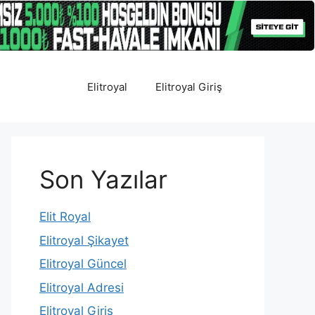
Elitroyal
Elitroyal Giriş
Son Yazılar
Elit Royal
Elitroyal Şikayet
Elitroyal Güncel
Elitroyal Adresi
Elitroyal Giriş