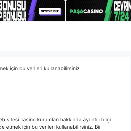
b sitesi casino kurumları hakkında ayrıntılı bilgi
de etmek için bu verileri kullanabilirsiniz. Bir