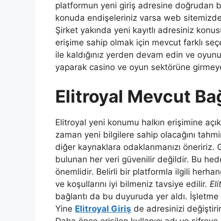
platformun yeni giriş adresine doğrudan b
konuda endişeleriniz varsa web sitemizden 
Şirket yakında yeni kayıtlı adresiniz konus
erişime sahip olmak için mevcut farklı seçe
ile kaldığınız yerden devam edin ve oyu
yaparak casino ve oyun sektörüne girmey
Elitroyal Mevcut Ba
Elitroyal yeni konumu halkın erişimine aç
zaman yeni bilgilere sahip olacağını tah
diğer kaynaklara odaklanmanızı öneririz. G
bulunan her veri güvenilir değildir. Bu he
önemlidir. Belirli bir platformla ilgili herh
ve koşullarını iyi bilmeniz tavsiye edilir.
El
bağlantı da bu duyuruda yer aldı. İşletme ad
Yine
Elitroyal Giriş
de adresinizi değiştir