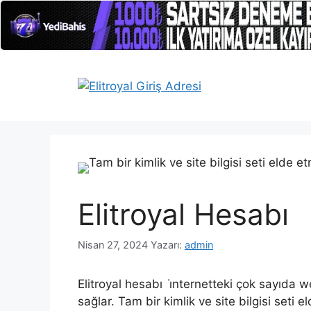
İçeriğe
atla
Elitroyal Hesabı
Nisan 27, 2024
Yazarı:
admin
Elitroyal hesabı i̇nternetteki çok sayıda we
sağlar. Tam bir kimlik ve site bilgisi seti el