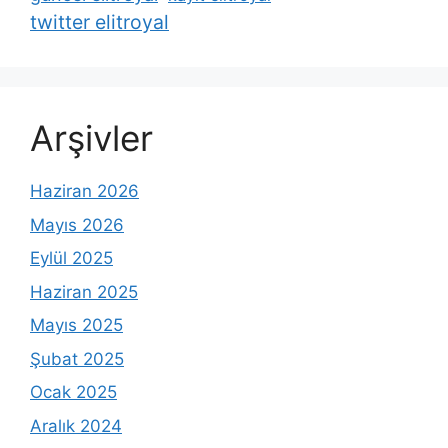
twitter elitroyal
Arşivler
Haziran 2026
Mayıs 2026
Eylül 2025
Haziran 2025
Mayıs 2025
Şubat 2025
Ocak 2025
Aralık 2024