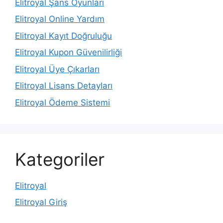
Elitroyal Şans Oyunları
Elitroyal Online Yardım
Elitroyal Kayıt Doğruluğu
Elitroyal Kupon Güvenilirliği
Elitroyal Üye Çıkarları
Elitroyal Lisans Detayları
Elitroyal Ödeme Sistemi
Kategoriler
Elitroyal
Elitroyal Giriş