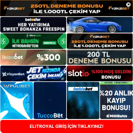
×
ELITROYAL GİRİŞ İÇİN TIKLAYINIZ!