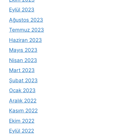
Eylül 2023
Ağustos 2023
Temmuz 2023
Haziran 2023
Mayıs 2023
Nisan 2023
Mart 2023
Şubat 2023
Ocak 2023
Aralık 2022
Kasım 2022
Ekim 2022
Eylül 2022