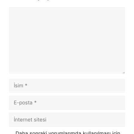
Yorum
İsim
E-
posta
İnternet
sitesi
Daha sonraki yorumlarımda kullanılması için