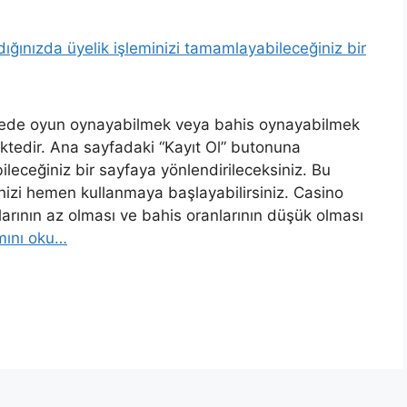
sitede oyun oynayabilmek veya bahis oynayabilmek
ektedir. Ana sayfadaki “Kayıt Ol” butonuna
ileceğiniz bir sayfaya yönlendirileceksiniz. Bu
ğinizi hemen kullanmaya başlayabilirsiniz. Casino
rlarının az olması ve bahis oranlarının düşük olması
ını oku…