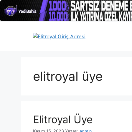
İçeriğe
atla
elitroyal üye
Elitroyal Üye
Kasım 15, 2023
Yazarı:
admin