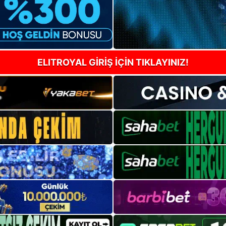
ELITROYAL GİRİŞ İÇİN TIKLAYINIZ!