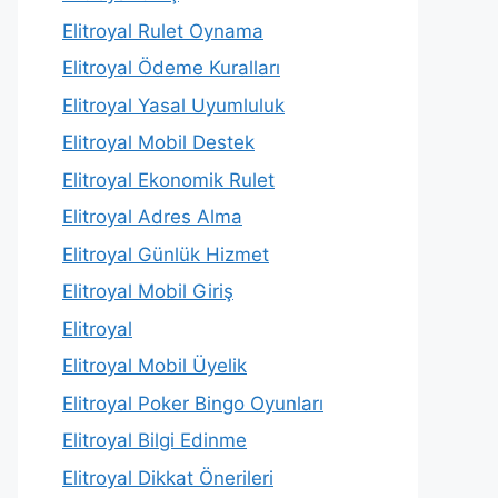
Elitroyal Rulet Oynama
Elitroyal Ödeme Kuralları
Elitroyal Yasal Uyumluluk
Elitroyal Mobil Destek
Elitroyal Ekonomik Rulet
Elitroyal Adres Alma
Elitroyal Günlük Hizmet
Elitroyal Mobil Giriş
Elitroyal
Elitroyal Mobil Üyelik
Elitroyal Poker Bingo Oyunları
Elitroyal Bilgi Edinme
Elitroyal Dikkat Önerileri