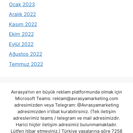
Ocak 2023
Aralık 2022
Kasım 2022
Ekim 2022
Eylül 2022
Ağustos 2022
Temmuz 2022
Avrasya'nın en büyük reklam platformunda olmak için
Microsoft Teams:
reklam@avrasyamarketing.com
adresimizden veya Telegram: @Avrasyamarketing
adresimizden irtibat kurabilirsiniz. (Tek iletişim
adreslerimiz teams / telegram ve mail adresimizdir.
Harici hiçbir iletişim adresimiz bulunmamaktadır.
Lütfen itibar etmeyiniz.) Türkiye yasalarına göre 7258