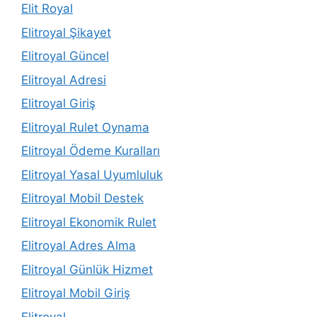
Elit Royal
Elitroyal Şikayet
Elitroyal Güncel
Elitroyal Adresi
Elitroyal Giriş
Elitroyal Rulet Oynama
Elitroyal Ödeme Kuralları
Elitroyal Yasal Uyumluluk
Elitroyal Mobil Destek
Elitroyal Ekonomik Rulet
Elitroyal Adres Alma
Elitroyal Günlük Hizmet
Elitroyal Mobil Giriş
Elitroyal