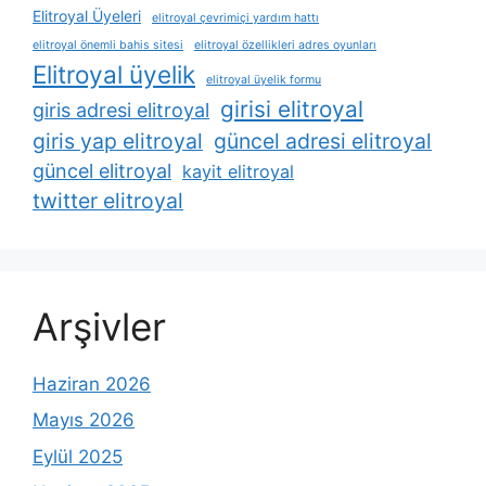
Elitroyal Üyeleri
elitroyal çevrimiçi yardım hattı
elitroyal önemli bahis sitesi
elitroyal özellikleri adres oyunları
Elitroyal üyelik
elitroyal üyelik formu
girisi elitroyal
giris adresi elitroyal
giris yap elitroyal
güncel adresi elitroyal
güncel elitroyal
kayit elitroyal
twitter elitroyal
Arşivler
Haziran 2026
Mayıs 2026
Eylül 2025