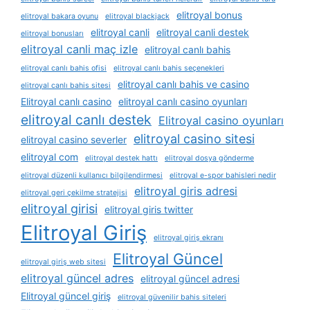
elitroyal bonus
elitroyal bakara oyunu
elitroyal blackjack
elitroyal canli
elitroyal canli destek
elitroyal bonusları
elitroyal canli maç izle
elitroyal canlı bahis
elitroyal canlı bahis ofisi
elitroyal canlı bahis seçenekleri
elitroyal canlı bahis ve casino
elitroyal canlı bahis sitesi
Elitroyal canlı casino
elitroyal canlı casino oyunları
elitroyal canlı destek
Elitroyal casino oyunları
elitroyal casino sitesi
elitroyal casino severler
elitroyal com
elitroyal destek hattı
elitroyal dosya gönderme
elitroyal düzenli kullanıcı bilgilendirmesi
elitroyal e-spor bahisleri nedir
elitroyal giris adresi
elitroyal geri çekilme stratejisi
elitroyal girisi
elitroyal giris twitter
Elitroyal Giriş
elitroyal giriş ekranı
Elitroyal Güncel
elitroyal giriş web sitesi
elitroyal güncel adres
elitroyal güncel adresi
Elitroyal güncel giriş
elitroyal güvenilir bahis siteleri