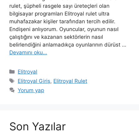
rulet, şüpheli rasgele sayı üreteçleri olan
bilgisayar programları Elitroyal rulet ultra
muhafazakar kişiler tarafından tercih edilir.
Endişeni anlıyorum. Oyuncular, oyunun nasıl
çalıştığını ve kazanan sektörlerin nasıl
belirlendiğini anlamadıkça oyunlarının dürüst …
Devamını oku…
Kategoriler
Elitroyal
Etiketler
Elitroyal Giriş
,
Elitroyal Rulet
Yorum yap
Son Yazılar