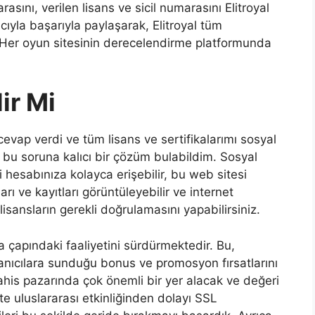
arasını, verilen lisans ve sicil numarasını Elitroyal
nıcıyla başarıyla paylaşarak, Elitroyal tüm
i. Her oyun sitesinin derecelendirme platformunda
ir Mi
evap verdi ve tüm lisans ve sertifikalarımı sosyal
bu soruna kalıcı bir çözüm bulabildim. Sosyal
hesabınıza kolayca erişebilir, bu web sitesi
arı ve kayıtları görüntüleyebilir ve internet
lisansların gerekli doğrulamasını yapabilirsiniz.
 çapındaki faaliyetini sürdürmektedir. Bu,
lanıcılara sunduğu bonus ve promosyon fırsatlarını
bahis pazarında çok önemli bir yer alacak ve değeri
e uluslararası etkinliğinden dolayı SSL