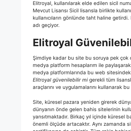
Elitroyal, kullanılarak elde edilen sicil num
Mevcut Lisansı Sicil lisansla birlikte kulla
kullanıcıların gönlünde taht haline getird
adı geçiyor.
Elitroyal Güvenilebil
Şimdiye kadar bu site bu soruya pek çok c
medya platform hesaplarım ile paylaşarak 
medya platformlarında bu web sitesindeki 
Elitroyal güvenilebilir mi
gerekli tüm lisansl
araçlarını ve uygulamalarını kullanarak bu 
Site, küresel pazara yeniden girerek dünya
dünyanın önde gelen bahis sitelerinin kul
yansıtmaktadır. Birkaç yıl içinde küresel 
önemli ölçüde artacaktır. Aynı zamanda sit