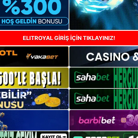
ELITROYAL GİRİŞ İÇİN TIKLAYINIZ!